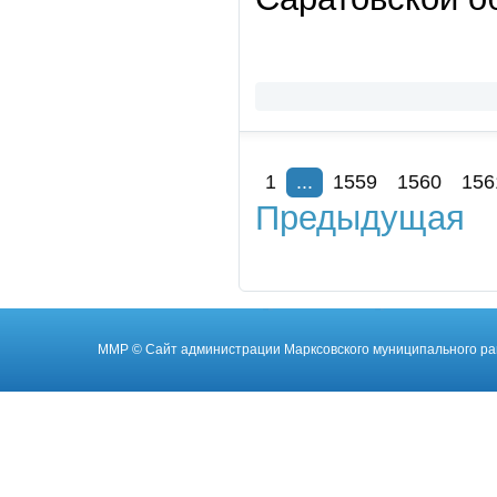
1
...
1559
1560
156
Предыдущая
ММР
© Cайт администрации Марксовского муниципального ра