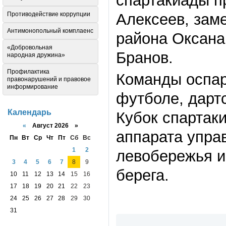
спартакиады п
Противодействие коррупции
Алексеев, зам
Антимонопольный комплаенс
района Оксана
«Добровольная
Бранов.
народная дружина»
Профилактика
Команды оспар
правонарушений и правовое
информирование
футболе, дартс
Календарь
Кубок спартак
«
Август 2026 »
аппарата упра
Пн
Вт
Ср
Чт
Пт
Сб
Вс
1
2
левобережья и
3
4
5
6
7
8
9
берега.
10
11
12
13
14
15
16
17
18
19
20
21
22
23
24
25
26
27
28
29
30
31