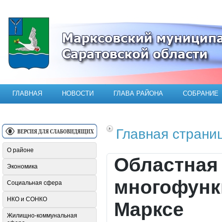
Официальный сайт Марксовского мун
ГЛАВНАЯ
НОВОСТИ
ГЛАВА РАЙОНА
СОБРАНИЕ
Главная страни
О районе
Областная
Экономика
многофунк
Социальная сфера
НКО и СОНКО
Марксе
Жилищно-коммунальная