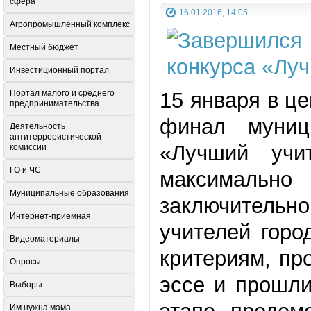
сфера
16.01.2016, 14:05
Агропромышленный комплекс
Местный бюджет
Инвестиционный портал
Портал малого и среднего
15 января в ц
предпринимательства
финал муници
Деятельность
антитеррористической
«Лучший учи
комиссии
ГО и ЧС
максимально
Муниципальные образования
заключительно
Интернет-приемная
учителей горо
Видеоматериалы
критериям, пр
Опросы
эссе и прошли
Выборы
Им нужна мама