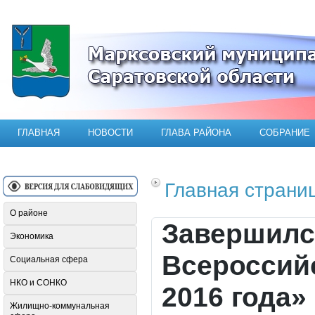
Официальный сайт Марксовского мун
ГЛАВНАЯ
НОВОСТИ
ГЛАВА РАЙОНА
СОБРАНИЕ
Главная страни
О районе
Завершилс
Экономика
Всероссий
Социальная сфера
НКО и СОНКО
2016 года»
Жилищно-коммунальная