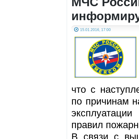
МЧС Росси
информиру
15.01.2016, 17:00
что с наступл
по причинам н
эксплуатаци
правил пожарн
В связи с вы