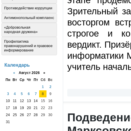
этапе продем
Противодействие коррупции
Зрительный за
Антимонопольный комплаенс
восторгом вст
«Добровольная
строгое и к
народная дружина»
Профилактика
вердикт. Приз
правонарушений и правовое
информирование
информатики 
учитель начал
Календарь
«
Август 2026 »
Пн
Вт
Ср
Чт
Пт
Сб
Вс
1
2
3
4
5
6
7
8
9
10
11
12
13
14
15
16
17
18
19
20
21
22
23
Подведение
24
25
26
27
28
29
30
31
Марксовск