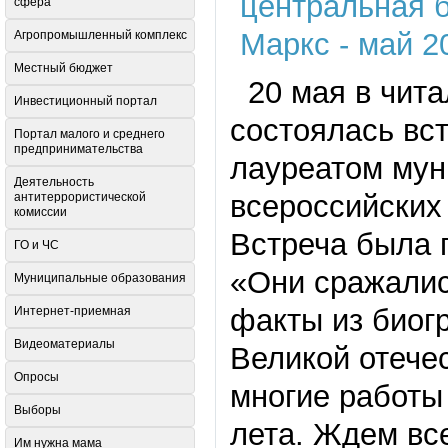
сфера
Агропромышленный комплекс
Местный бюджет
20 мая в чита
Инвестиционный портал
состоялась вс
Портал малого и среднего
предпринимательства
лауреатом мун
Деятельность
всероссийских
антитеррористической
комиссии
Встреча была 
ГО и ЧС
«Они сражалис
Муниципальные образования
факты из биог
Интернет-приемная
Видеоматериалы
Великой отече
Опросы
многие работы
Выборы
лета. Ждем вс
Им нужна мама