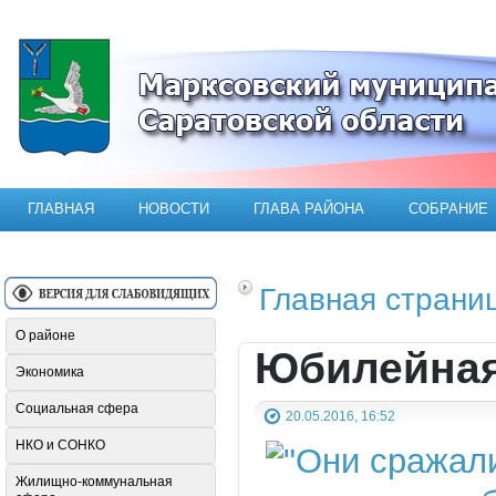
Официальный сайт Марксовского мун
ГЛАВНАЯ
НОВОСТИ
ГЛАВА РАЙОНА
СОБРАНИЕ
Главная страни
О районе
Юбилейная
Экономика
Социальная сфера
20.05.2016, 16:52
НКО и СОНКО
Жилищно-коммунальная