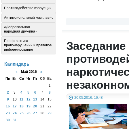
Противодействие коррупции
Антимонопольный комплаенс
«Добровольная
народная дружина»
Профилактика
Заседание
правонарушений и правовое
информирование
противоде
Календарь
наркотичес
«
Май 2016
»
Пн
Вт
Ср
Чт
Пт
Сб
Вс
незаконно
1
2
3
4
5
6
7
8
20.05.2016, 16:48
9
10
11
12
13
14
15
16
17
18
19
20
21
22
23
24
25
26
27
28
29
30
31