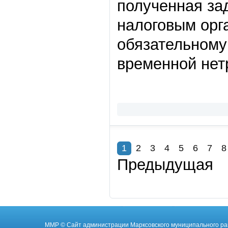
полученная за
налоговым орг
обязательному
временной нет
1
2
3
4
5
6
7
8
Предыдущая
ММР
© Cайт администрации Марксовского муниципального ра