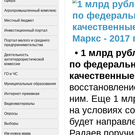
сфера
Агропромышленный комплекс
Местный бюджет
Инвестиционный портал
Портал малого и среднего
предпринимательства
•
1 млрд рубл
Деятельность
антитеррористической
по федеральн
комиссии
качественные
ГО и ЧС
Муниципальные образования
восстановление
Интернет-приемная
ним. Еще 1 мл
Видеоматериалы
на условиях с
Опросы
будет направл
Выборы
Радаев поручил
Им нужна мама