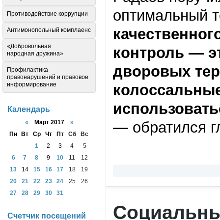
оптимальный т
Противодействие коррупции
качественног
Антимонопольный комплаенс
«Добровольная
контроль — эт
народная дружина»
дворовых тер
Профилактика
правонарушений и правовое
информирование
колоссальные
использовать
Календарь
«
Март 2017
»
—
обратился г
Пн
Вт
Ср
Чт
Пт
Сб
Вс
1
2
3
4
5
6
7
8
9
10
11
12
13
14
15
16
17
18
19
20
21
22
23
24
25
26
27
28
29
30
31
Социальны
Счетчик посещений