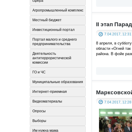
сфера
Агропромышленный комплекс
Местный бюджет
II этап Пар
Инвестиционный портал
7.04.2017, 12:31
Портал малого и среднего
8 апреля, в суббот
предпринимательства
области «Огней так
района. В фойе раз
Деятельность
антитеррористической
комиссии
ГО и ЧС
Муниципальные образования
Марксовской
Интернет-приемная
Видеоматериалы
7.04.2017, 12:28
Опросы
Выборы
Им нужна мама