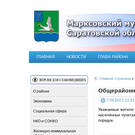
Официальный сайт Марксовск
ГЛАВНАЯ
НОВОСТИ
ГЛАВА РАЙОНА
Главная страница
» 
Общерайонн
О районе
7.04.2017, 12:33
Экономика
Уважаемые жители г
Социальная сфера
населённых пункта
порядок.
НКО и СОНКО
Жилищно-коммунальная