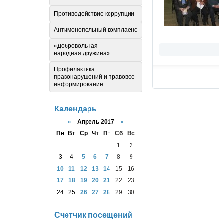
Противодействие коррупции
Антимонопольный комплаенс
«Добровольная
народная дружина»
Профилактика
правонарушений и правовое
информирование
Календарь
«
Апрель 2017
»
Пн
Вт
Ср
Чт
Пт
Сб
Вс
1
2
3
4
5
6
7
8
9
10
11
12
13
14
15
16
17
18
19
20
21
22
23
24
25
26
27
28
29
30
Счетчик посещений