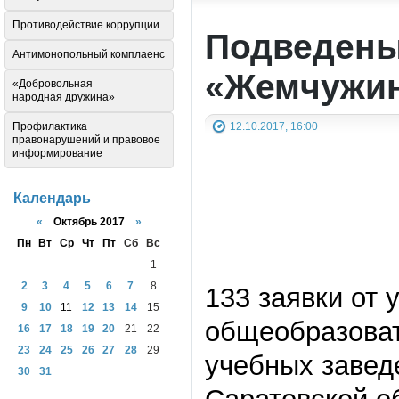
Противодействие коррупции
Подведены 
Антимонопольный комплаенс
«Жемчужин
«Добровольная
народная дружина»
12.10.2017, 16:00
Профилактика
правонарушений и правовое
информирование
Календарь
«
Октябрь 2017
»
Пн
Вт
Ср
Чт
Пт
Сб
Вс
1
2
3
4
5
6
7
8
133 заявки от
9
10
11
12
13
14
15
общеобразоват
16
17
18
19
20
21
22
23
24
25
26
27
28
29
учебных завед
30
31