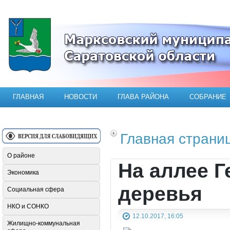
Официальный сайт Марксовского мун
ГЛАВНАЯ
НОВОСТИ
ГЛАВА РАЙОНА
СОБРАНИЕ
Главная страни
О районе
На аллее Г
Экономика
деревья
Социальная сфера
НКО и СОНКО
12.10.2017, 16:05
Жилищно-коммунальная