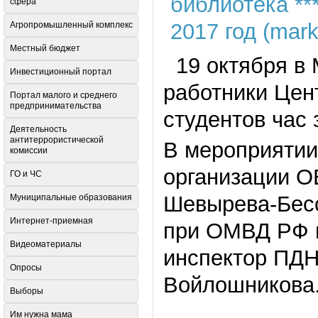
сфера
Агропромышленный комплекс
Местный бюджет
19 октября в 
Инвестиционный портал
работники Цен
Портал малого и среднего
предпринимательства
студентов час 
Деятельность
антитеррористической
В мероприятии
комиссии
организации О
ГО и ЧС
Шевырева-Бесс
Муниципальные образования
Интернет-приемная
при ОМВД РФ п
Видеоматериалы
инспектор ПДН
Опросы
Войлошникова
Выборы
Им нужна мама