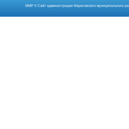
ММР
© Cайт администрации Марксовского муниципального ра