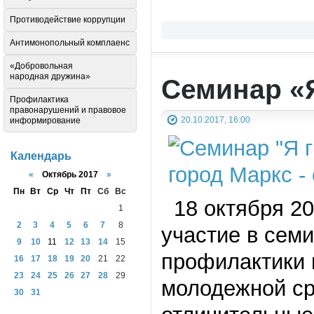
Противодействие коррупции
Антимонопольный комплаенс
«Добровольная
народная дружина»
Семинар «
Профилактика
правонарушений и правовое
20.10.2017, 16:00
информирование
Календарь
«
Октябрь 2017
»
Пн
Вт
Ср
Чт
Пт
Сб
Вс
18 октября 2
1
2
3
4
5
6
7
8
участие в сем
9
10
11
12
13
14
15
профилактики 
16
17
18
19
20
21
22
23
24
25
26
27
28
29
молодежной ср
30
31