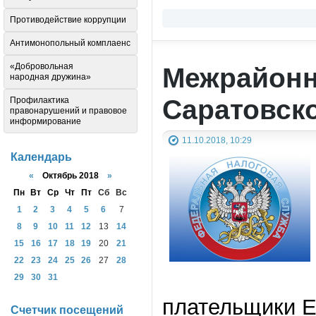
Противодействие коррупции
Антимонопольный комплаенс
«Добровольная
Межрайонн
народная дружина»
Саратовск
Профилактика
правонарушений и правовое
информирование
11.10.2018, 10:29
Календарь
«
Октябрь 2018
»
Пн
Вт
Ср
Чт
Пт
Сб
Вс
1
2
3
4
5
6
7
8
9
10
11
12
13
14
15
16
17
18
19
20
21
22
23
24
25
26
27
28
29
30
31
плательщики 
Счетчик посещений