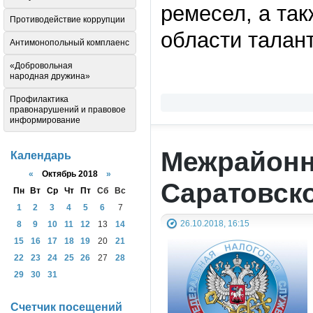
ремесел, а та
Противодействие коррупции
области талан
Антимонопольный комплаенс
«Добровольная
народная дружина»
Профилактика
правонарушений и правовое
информирование
Межрайонн
Календарь
«
Октябрь 2018
»
Саратовск
Пн
Вт
Ср
Чт
Пт
Сб
Вс
1
2
3
4
5
6
7
26.10.2018, 16:15
8
9
10
11
12
13
14
15
16
17
18
19
20
21
22
23
24
25
26
27
28
29
30
31
Счетчик посещений