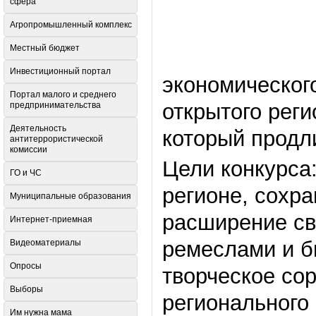
сфера
Агропромышленный комплекс
Местный бюджет
Инвестиционный портал
экономического
Портал малого и среднего
открытого реги
предпринимательства
Деятельность
который продли
антитеррористической
комиссии
Цели конкурса
ГО и ЧС
регионе, сохр
Муниципальные образования
расширение св
Интернет-приемная
ремеслами и б
Видеоматериалы
Опросы
творческое со
Выборы
регионального
Им нужна мама