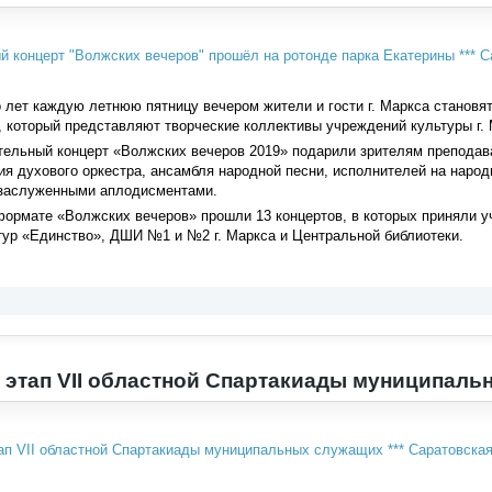
лет каждую летнюю пятницу вечером жители и гости г. Маркса становя
 который представляют творческие коллективы учреждений культуры г. 
тельный концерт «Волжских вечеров 2019» подарили зрителям преподав
я духового оркестра, ансамбля народной песни, исполнителей на наро
 заслуженными аплодисментами.
формате «Волжских вечеров» прошли 13 концертов, в которых приняли у
тур «Единство», ДШИ №1 и №2 г. Маркса и Центральной библиотеки.
 этап VII областной Спартакиады муниципал