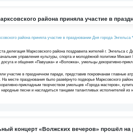
арксовского района приняла участие в празд
ста делегация Марксовского района поздравила жителей г. Энгельса с Д
начальник управления культуры, спорта и молодёжной политики Михаил
а досуга и общения «Павушка» и «Воложка», умельцы декоративно-прик
яли участие в праздничном параде, представив покровчанам главные ат
. На месте празднования было развёрнуто подворье Марксовского района,
екоративно-прикладным творчеством умельцев «Города мастеров», купит
 народные песни и насладиться танцами талантливых исполнителей из н
ный концерт «Волжских вечеров» прошёл на 