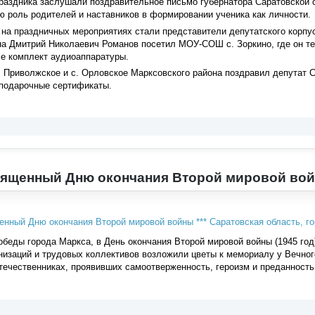
праздника заслушали поздравительное письмо губернатора Саратовской 
 роль родителей и наставников в формировании ученика как личности.
на праздничных мероприятиях стали представители депутатского корпу
на Дмитрий Николаевич Романов посетил МОУ-СОШ с. Зоркино, где он те
е комплект аудиоаппаратуры.
. Приволжское и с. Орловское Марксовского района поздравил депутат 
 подарочные сертификаты.
вященный Дню окончания Второй мировой во
обеды города Маркса, в День окончания Второй мировой войны (1945 год
изаций и трудовых коллективов возложили цветы к мемориалу у Вечног
отечественниках, проявивших самоотверженность, героизм и преданность