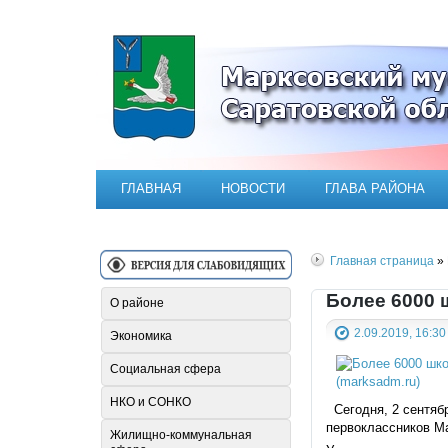
Официальный сайт Марксовск
ГЛАВНАЯ
НОВОСТИ
ГЛАВА РАЙОНА
Главная страница
» 
Более 6000 
О районе
2.09.2019, 16:30
Экономика
Социальная сфера
НКО и СОНКО
Сегодня, 2 сентябр
первоклассников Ма
Жилищно-коммунальная