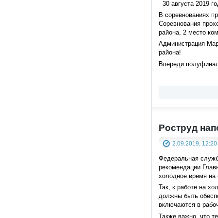
30 августа 2019 го
В соревнованиях пр
Соревнования прохо
района, 2 место ко
Администрация Мар
района!
Впереди полуфинал,
Роструд нап
2.09.2019, 12:20
Федеральная служба
рекомендации Главн
холодное время на
Так, к работе на х
должны быть обеспе
включаются в рабоч
Также важно, что т