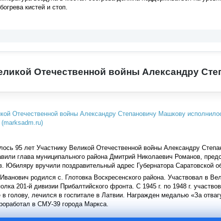
богрева кистей и стоп.
еликой Отечественной войны Александру Ст
илось 95 лет Участнику Великой Отечественной войны Александру Степ
авили глава муниципального района Дмитрий Николаевич Романов, предс
. Юбиляру вручили поздравительный адрес Губернатора Саратовской об
ванович родился с. Глотовка Воскресенского района. Участвовал в Вел
олка 201-й дивизии Прибалтийского фронта. С 1945 г. по 1948 г. участв
 в голову, лечился в госпитале в Латвии. Награжден медалью «За отва
проработал в СМУ-39 города Маркса.