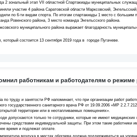
да 2 зональный этап VII областной Спартакиады муниципальных служащ
иняли участие 4 района Саратовской области Марксовский, Энгельсский,
дили по 6-ти видам спорта. По итогам спартакиады 1 место с большим
манда Ровенского района, 3 место команда Энгельсского района.
ксовского муниципального района выражает благодарность муниципал
 который состоится 13 сентября 2019 года в городе Пугачеве.
омнил работникам и работодателям о режиме
 по труду и занятости РФ напоминает, что при организации работ раб
ого государственного санитарного врача РФ от 19.09.2006 «МР 2.2.7.21
 открытой территории или в неотапливаемых помещениях».
олоде допускаются только те сотрудники, которые не имеют медицинских
чены средствами индивидуальной защиты. При этом такие работники им
ее время и подлежат оплате.
емпература воздуха в местах обогрева должна поддерживаться на уровне