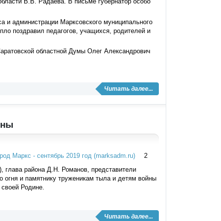
области В.В. Радаева. В письме губернатор особо
са и администрации Марксовского муниципального
пло поздравил педагогов, учащихся, родителей и
Саратовской областной Думы Олег Александрович
Читать далее...
йны
2
), глава района Д.Н. Романов, представители
о огня и памятнику труженикам тыла и детям войны
 своей Родине.
Читать далее...