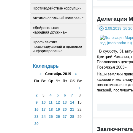
Противодействие коррупции
Делегация М
Антимонопольный комплаенс
«Добровольная
2.09.2019, 16:20
народная дружина»
Профилактика
правонарушений и правовое
В субботу, 31 авгу
информирование
Дмитрий Романов, 
Павловского центр
Календарь
Поволжья 2003».
«
Сентябрь 2019
»
Наши земляки прин
каравай и мельницу
Пн
Вт
Ср
Чт
Пт
Сб
Вс
познакомиться с д
1
пекарей, послушать
2
3
4
5
6
7
8
9
10
11
12
13
14
15
16
17
18
19
20
21
22
23
24
25
26
27
28
29
30
Заключитель