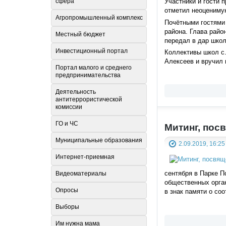
сфера
Участники и гости 
отметил неоценимую
Агропромышленный комплекс
Почётными гостями 
района. Глава райо
Местный бюджет
передал в дар школ
Инвестиционный портал
Коллективы школ с
Алексеев и вручил
Портал малого и среднего
предпринимательства
Деятельность
антитеррористической
комиссии
ГО и ЧС
Митинг, пос
Муниципальные образования
2.09.2019, 16:25
Интернет-приемная
сентября в Парке П
Видеоматериалы
общественных орган
Опросы
в знак памяти о со
Выборы
Им нужна мама