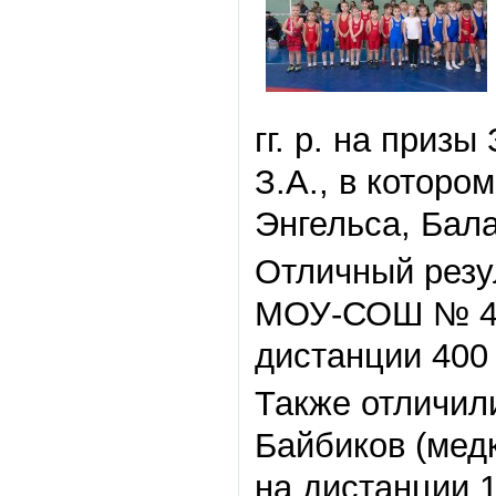
гг. р. на при
З.А., в которо
Энгельса, Бал
Отличный резу
МОУ-СОШ № 4),
дистанции 400 
Также отличил
Байбиков (медк
на дистанции 