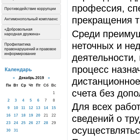
профессия, сп
Противодействие коррупции
прекращения тр
Антимонопольный комплаенс
«Добровольная
Среди преимущ
народная дружина»
неточных и не
Профилактика
правонарушений и правовое
информирование
деятельности, 
процесс назнач
Календарь
«
Декабрь 2019
»
дистанционное
Пн
Вт
Ср
Чт
Пт
Сб
Вс
счета без доп
1
2
3
4
5
6
7
8
Для всех рабо
9
10
11
12
13
14
15
сведений о тр
16
17
18
19
20
21
22
23
24
25
26
27
28
29
осуществлятьс
30
31