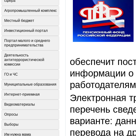
сфера
Агропромышленный комплекс
Местный бюджет
Инвестиционный портал
Портал малого и среднего
предпринимательства
Деятельность
обеспечит пос
антитеррористической
комиссии
информации о 
ГО и ЧС
работодателям
Муниципальные образования
Интернет-приемная
Электронная т
Видеоматериалы
перечень свед
Опросы
варианте: данн
Выборы
перевода на др
Им нужна мама