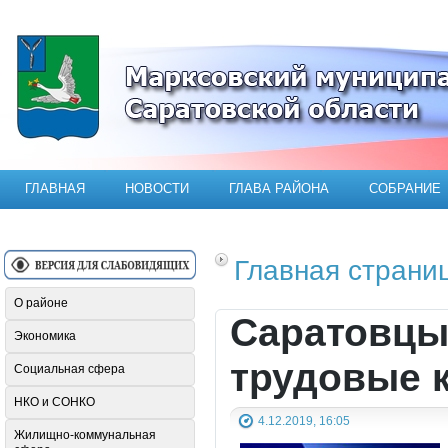
Официальный сайт Марксовского мун
ГЛАВНАЯ
НОВОСТИ
ГЛАВА РАЙОНА
СОБРАНИЕ
Главная страни
О районе
Саратовцы
Экономика
трудовые 
Социальная сфера
НКО и СОНКО
4.12.2019, 16:05
Жилищно-коммунальная