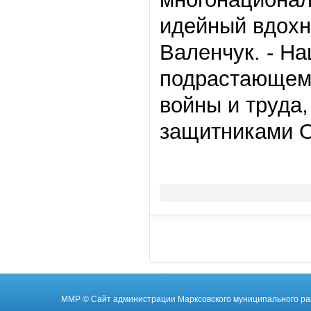
идейный вдохн
Валенчук. - На
подрастающему
войны и труда
защитниками О
ММР
© Cайт администрации Марксовского муниципального ра