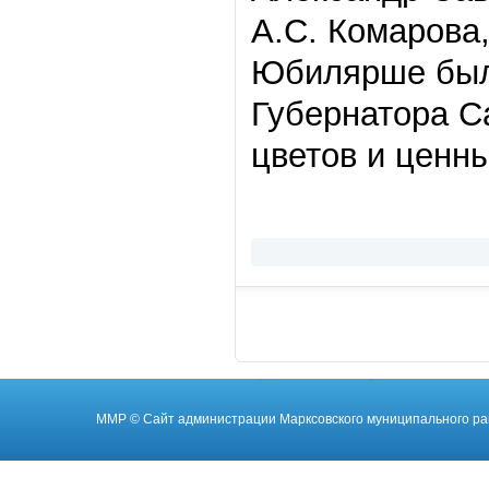
А.С. Комарова
Юбилярше был
Губернатора Са
цветов и ценн
ММР
© Cайт администрации Марксовского муниципального ра