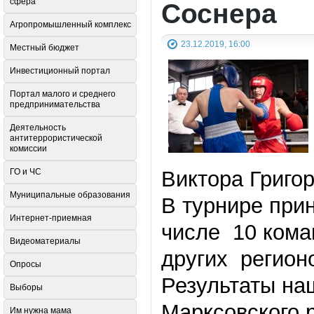
сфера
Соснера
Агропромышленный комплекс
23.12.2019, 16:00
Местный бюджет
Инвестиционный портал
Портал малого и среднего
предпринимательства
Деятельность
антитеррористической
комиссии
ГО и ЧС
Виктора Григо
Муниципальные образования
В турнире при
Интернет-приемная
числе 10 коман
Видеоматериалы
других регион
Опросы
Результаты на
Выборы
Марксовского р
Им нужна мама