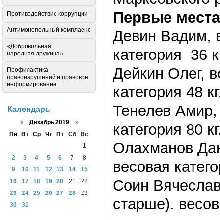
Первые места
Противодействие коррупции
Антимонопольный комплаенс
Девин Вадим, в
«Добровольная
категория 36 к
народная дружина»
Дейкин Олег, в
Профилактика
правонарушений и правовое
информирование
категория 48 к
Тенелев Амир, 
Календарь
«
Декабрь 2019
»
категория 80 кг
Пн
Вт
Ср
Чт
Пт
Сб
Вс
Олахманов Дани
1
2
3
4
5
6
7
8
весовая катего
9
10
11
12
13
14
15
Соин Вячеслав,
16
17
18
19
20
21
22
23
24
25
26
27
28
29
старше). весов
30
31