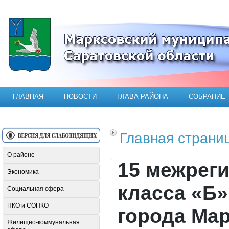
Официальный сайт Марксовского мун
ГЛАВНАЯ
НОВОСТИ
ГЛАВА РАЙОНА
СОБРАНИЕ
Главная страни
О районе
15 межрег
Экономика
класса «Б»
Социальная сфера
НКО и СОНКО
города Мар
Жилищно-коммунальная