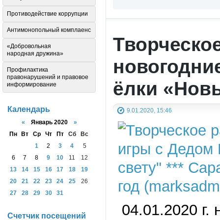
Противодействие коррупции
Антимонопольный комплаенс
Творческое
«Добровольная
народная дружина»
новогодни
Профилактика
правонарушений и правовое
ёлки «Новы
информирование
Календарь
9.01.2020, 15:46
«
Январь 2020
»
Пн
Вт
Ср
Чт
Пт
Сб
Вс
1
2
3
4
5
6
7
8
9
10
11
12
13
14
15
16
17
18
19
20
21
22
23
24
25
26
27
28
29
30
31
04.01.2020 г. 
Счетчик посещений