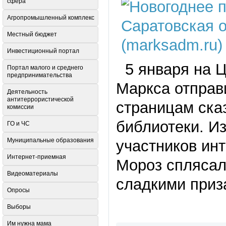
сфера
Агропромышленный комплекс
Местный бюджет
Инвестиционный портал
5 января на Ц
Портал малого и среднего
предпринимательства
Маркса отправ
Деятельность
антитеррористической
страницам сказ
комиссии
библиотеки. И
ГО и ЧС
Муниципальные образования
участников ин
Интернет-приемная
Мороз сплясал
Видеоматериалы
сладкими приз
Опросы
Выборы
Им нужна мама