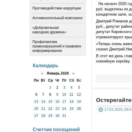
На начало 2020 год
Противодействие коррупции
руб. выделены из д
концертном зале, о
Антимонопольный комплаенс
Дмитрий Романов д
руб., депутат райо
«Добровольная
депутат Кировского
народная дружина»
отремонтируют кры
Профилактика
«Теперь очень важн
правонарушений и правовое
сказал Дмитрий Ник
информирование
В этот же день гла
хоккейную коробку.
Календарь
«
Январь 2020
»
Пн
Вт
Ср
Чт
Пт
Сб
Вс
1
2
3
4
5
6
7
8
9
10
11
12
Остерегайт
13
14
15
16
17
18
19
20
21
22
23
24
25
26
17.01.2020, 09:0
27
28
29
30
31
Счетчик посещений