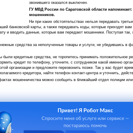
звонившего оказался выключен.
ГУ МВД России по Саратовской области напоминает: 
мошенников.
Ни при каких обстоятельствах нельзя передавать трет
ашей банковской карты, а также передавать коды, которые приходят вам
ату и вводить данные, которые вам передают мошенники. Поступая так,
нежные средства за неполученные товары и услуги, не убедившись в ф
ы были кредитные средства, не торопитесь принимать положительное ре
рмить кредит по телефону, уточните, с сотрудником какой именно орган
этой организации и предложите перезвонить позже. Так у вас будет вре
полагаемого кредитора, найти телефон контакт-центра и уточнить, дейст
фактах мошенничества можно сообщить в ближайший отдел полиции или 
Привет! Я Робот Макс
Спросите меня об услуге или сервисе —
постараюсь помочь