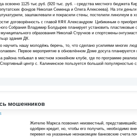
а освоено 1125 тыс.руб. (920 тыс. руб. - средства местного бюджета Ки
епутатских фондов Николая Семенца и Олега Алексеева). На эти деньги
штукатурили, зашпаклевали и покрасили стены, постелили линолеум в х
остиг договорённость с главой КФХ Александром Цибикиным о приобрет
нного Собрания Владимир Болдырев планирует установить пластиковые о
 муниципального образования Николай Стручков и спортсмены-энтузиас
льцо здания ДК.
о научить нашу молодёжь беречь, то, что сделано усилиями многих люд
олаевич. Первое мероприятие в обновлённом Доме досуга планируется 
ва района побывал в местном хоккейном клубе, где по программе реализ
 Спортивный центр с. Калининское пользуется большой популярностью с
есь мошенников
4
Жителю Маркса позвонил неизвестный, представившийся
одобрен кредит, но, чтобы его получить, необходимо вн
перевел на указанные незнакомцем банковские счета по