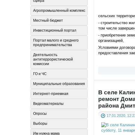
сфера
Агропромышленный комплекс
сельских территори
Местный бюджет
- строительство жи
том числе завершен
Инвестиционный портал
- приобретение зем
организацией,
Портал малого и среднего
предпринимательства
Условиями договор
предоставления зае
Деятельность
антитеррористической
комиссии
ГО и ЧС
Муниципальные образования
В селе Кали
Интернет-приемная
ремонт Дома
Видеоматериалы
района Дми
Опросы
17.01.2020, 12:2
Выборы
Им нужна мама