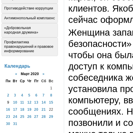
клиентов. Яко
Противодействие коррупции
сейчас оформл
Антимонопольный комплаенс
«Добровольная
Женщина запан
народная дружина»
безопасности» 
Профилактика
правонарушений и правовое
информирование
чтобы она был
доступ к комп
Календарь
«
Март 2020
»
собеседника ж
Пн
Вт
Ср
Чт
Пт
Сб
Вс
установила пр
1
2
3
4
5
6
7
8
компьютеру, в
9
10
11
12
13
14
15
сообщениях. Н
16
17
18
19
20
21
22
23
24
25
26
27
28
29
позвонили и с
30
31