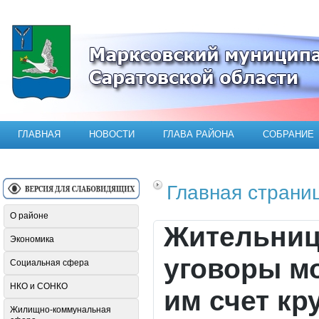
Официальный сайт Марксовского мун
ГЛАВНАЯ
НОВОСТИ
ГЛАВА РАЙОНА
СОБРАНИЕ
Главная страни
О районе
Жительниц
Экономика
уговоры м
Социальная сфера
НКО и СОНКО
им счет к
Жилищно-коммунальная