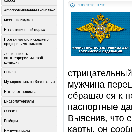
сфера
12.03.2020, 16:20
Агропромышленный комплекс
Местный бюджет
Инвестиционный портал
Портал малого и среднего
предпринимательства
Деятельность
антитеррористической
комиссии
отрицательный
ГО и ЧС
мужчина переш
Муниципальные образования
Интернет-приемная
обращался к пе
Видеоматериалы
паспортные да
Опросы
Выяснив, что 
Выборы
карты, он соо
Им нужна мама