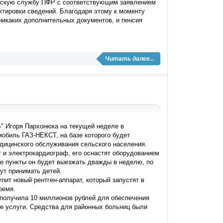
нтскую службу ПФР с соответствующим заявлением
тировки сведений. Благодаря этому к моменту
никаких дополнительных документов, и пенсия
Читать далее...
" Игоря Пархонюка на текущей неделе в
обиль ГАЗ-НЕКСТ, на базе которого будет
дицинского обслуживания сельского населения.
 и электрокардиограф, его оснастят оборудованием
е пункты он будет выезжать дважды в неделю, по
ут принимать детей.
пит новый рентген-аппарат, который запустят в
ремя.
 получила 10 миллионов рублей для обеспечения
е услуги. Средства для районных больниц были