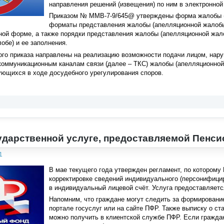
направления решений (извещения) по ним в электронно
Приказом № ММВ-7-9/645@ утверждены форма жалобы (
форматы представления жалобы (апелляционной жалобы)
ной форме, а также порядки представления жалобы (апелляционной жал
обе) и ее заполнения.
го приказа направлены на реализацию возможности подачи лицом, наруш
коммуникационным каналам связи (далее – ТКС) жалобы (апелляционной
ующихся в ходе досудебного урегулирования споров.
ударственной услуге, предоставляемой Пен
1
В мае текущего года утвержден регламент, по которому
корректировке сведений индивидуального (персонифицир
в индивидуальный лицевой счёт. Услуга предоставляе
Напомним, что граждане могут следить за формирование
портале госуслуг или на сайте ПФР. Также выписку о с
можно получить в клиентской службе ПФР. Если граждан