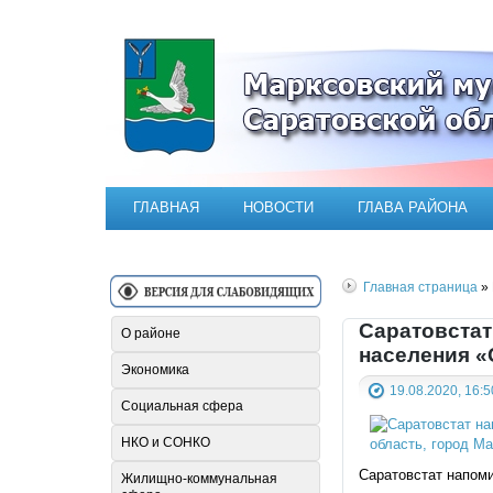
Официальный сайт Марксовск
ГЛАВНАЯ
НОВОСТИ
ГЛАВА РАЙОНА
Главная страница
» 
Саратовстат
О районе
населения «
Экономика
19.08.2020, 16:5
Социальная сфера
НКО и СОНКО
Саратовстат напоми
Жилищно-коммунальная