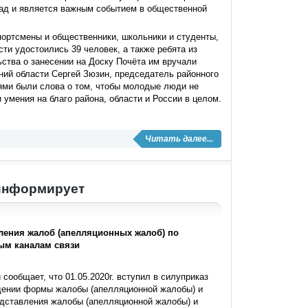
зад и является важным событием в общественной
портсмены и общественники, школьники и студенты,
сти удостоились 39 человек, а также ребята из
ства о занесении на Доску Почёта им вручали
ний области Сергей Зюзин, председатель районного
ями были слова о том, чтобы молодые люди не
 умения на благо района, области и России в целом.
Читать далее...
 информирует
ления жалоб (апелляционных жалоб) по
ым каналам связи
ообщает, что 01.05.2020г. вступил в силуприказ
дении формы жалобы (апелляционной жалобы) и
едставления жалобы (апелляционной жалобы) и