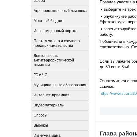
сфера
Правила участия в 
•
выберите из трёх 
Агропромышленный комплекс
•
опубликуйте рабо
Местный бюджет
#фотоконкурс_пере
•
зарегистрируйтес
Инвестиционный портал
работу.
Портал малого и среднего
Победители в каждо
предпринимательства
соответственно. Со
Деятельность
антитеррористической
Если вы любите род
комиссии
до 30 сентября!
ГО и ЧС
Ознакомиться с под
Муниципальные образования
ссылке:
https://www.strana20
Интернет-приемная
Видеоматериалы
Опросы
Выборы
Глава район
Им нужна мама