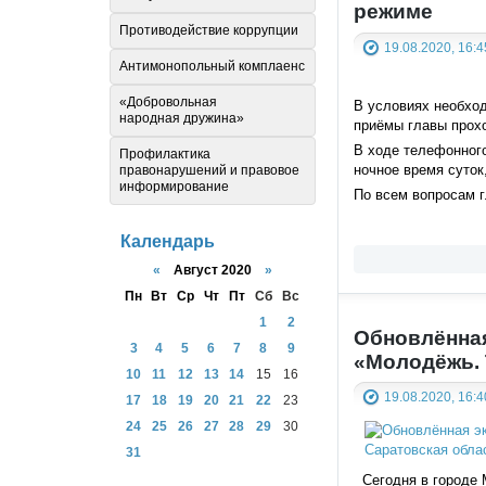
режиме
Противодействие коррупции
19.08.2020, 16:4
Антимонопольный комплаенс
«Добровольная
В условиях необхо
народная дружина»
приёмы главы прох
В ходе телефонного
Профилактика
ночное время суток
правонарушений и правовое
информирование
По всем вопросам 
Календарь
«
Август 2020
»
Пн
Вт
Ср
Чт
Пт
Сб
Вс
1
2
Обновлённая
3
4
5
6
7
8
9
«Молодёжь.
10
11
12
13
14
15
16
19.08.2020, 16:4
17
18
19
20
21
22
23
24
25
26
27
28
29
30
31
Сегодня в городе 