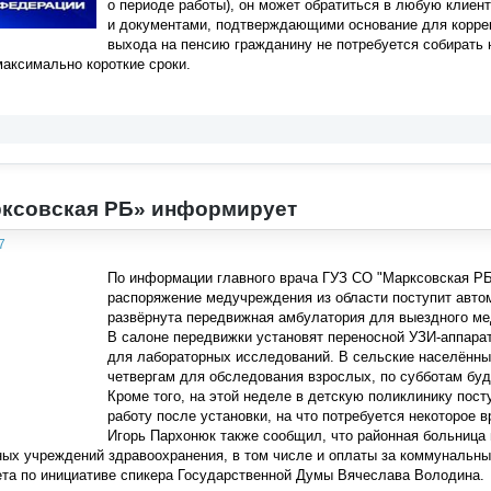
о периоде работы), он может обратиться в любую клие
и документами, подтверждающими основание для коррек
выхода на пенсию гражданину не потребуется собирать 
максимально короткие сроки.
рксовская РБ» информирует
7
По информации главного врача ГУЗ СО "Марксовская РБ
распоряжение медучреждения из области поступит автом
развёрнута передвижная амбулатория для выездного ме
В салоне передвижки установят переносной УЗИ-аппарат
для лабораторных исследований. В сельские населённы
четвергам для обследования взрослых, по субботам буд
Кроме того, на этой неделе в детскую поликлинику посту
работу после установки, на что потребуется некоторое в
Игорь Пархонюк также сообщил, что районная больница
ых учреждений здравоохранения, в том числе и оплаты за коммунальны
та по инициативе спикера Государственной Думы Вячеслава Володина.