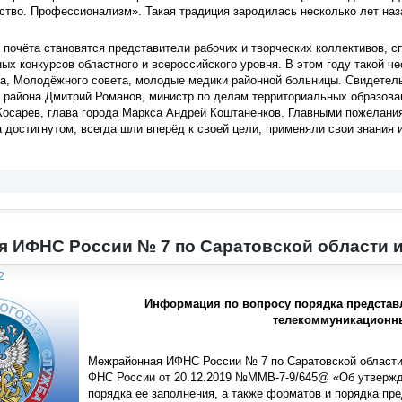
ство. Профессионализм». Такая традиция зародилась несколько лет на
почёта становятся представители рабочих и творческих коллективов, с
ых конкурсов областного и всероссийского уровня. В этом году такой че
а, Молодёжного совета, молодые медики районной больницы. Свидетель
 района Дмитрий Романов, министр по делам территориальных образова
Косарев, глава города Маркса Андрей Коштаненков. Главными пожелани
 достигнутом, всегда шли вперёд к своей цели, применяли свои знания и
я ИФНС России № 7 по Саратовской области
2
Информация по вопросу порядка представ
телекоммуникационн
Межрайонная ИФНС России № 7 по Саратовской области с
ФНС России от 20.12.2019 №ММВ-7-9/645@ «Об утверж
порядка ее заполнения, а также форматов и порядка пр