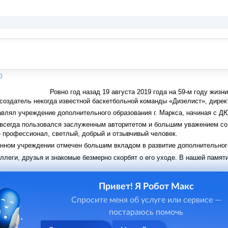
0
Ровно год назад 19 августа 2019 года на 59-м году жиз
создатель некогда известной баскетбольной команды «Дизелист», дирек
авлял учреждение дополнительного образования г. Маркса, начиная с 
сегда пользовался заслуженным авторитетом и большим уважением со с
 профессионал, светлый, добрый и отзывчивый человек.
анном учреждении отмечен большим вкладом в развитие дополнительного
оллеги, друзья и знакомые безмерно скорбят о его уходе. В нашей памяти
Привет! Я Робот Макс
Спросите меня об услуге или сервисе —
постараюсь помочь