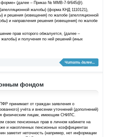
й форме» (далее – Приказ № ММВ-7-9/645@).
апелляционной жалобы) (форма КНД 1110121),
 и решения (извещения) по жалобе (апелляционной
обы) и направления решения (извещения) по жалобе
ение прав которого обжалуется, (далее –
 жалобы) и получения по ней решений (иных
Читать далее...
сионным фондом
 ПФР принимает от граждан заявления о
ованного) учёта и внесении уточнений (дополнений)
тся физическим лицам, имеющим СНИЛС.
м своих пенсионных прав в личном кабинете на
таже и накопленных пенсионных коэффициентах
ин заметит неточность (например, нет информации