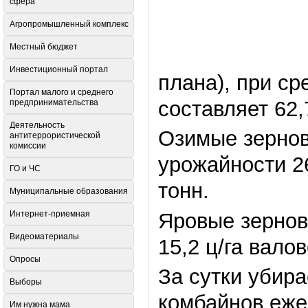
сфера
Агропромышленный комплекс
Местный бюджет
Инвестиционный портал
плана), при ср
Портал малого и среднего
составляет 62,
предпринимательства
Деятельность
Озимые зернов
антитеррористической
комиссии
урожайности 26
ГО и ЧС
тонн.
Муниципальные образования
Яровые зернов
Интернет-приемная
Видеоматериалы
15,2 ц/га вало
Опросы
За сутки убира
Выборы
комбайнов еже
Им нужна мама