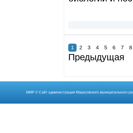
1
2
3
4
5
6
7
8
Предыдущая
ММР
© Cайт администрации Марксовского муниципального ра