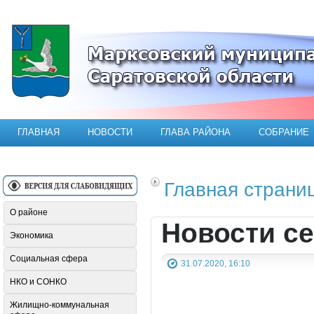
Официальный сайт Марксовского мун
ГЛАВНАЯ
НОВОСТИ
ГЛАВА РАЙОНА
СОБРАНИЕ
Главная страни
О районе
Новости се
Экономика
Социальная сфера
31.07.2020, 16:10
НКО и СОНКО
Жилищно-коммунальная