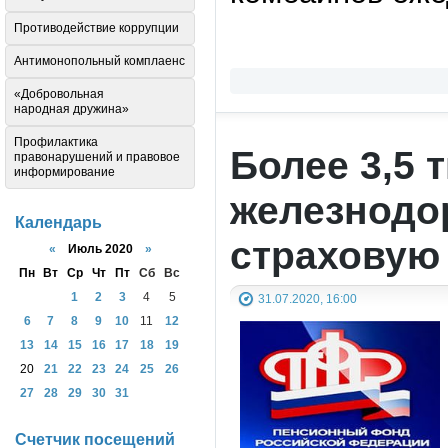
Противодействие коррупции
Антимонопольный комплаенс
«Добровольная
народная дружина»
Профилактика
Более 3,5 
правонарушений и правовое
информирование
железнодо
Календарь
страховую
«
Июль 2020
»
Пн
Вт
Ср
Чт
Пт
Сб
Вс
1
2
3
4
5
31.07.2020, 16:00
6
7
8
9
10
11
12
13
14
15
16
17
18
19
20
21
22
23
24
25
26
27
28
29
30
31
Счетчик посещений