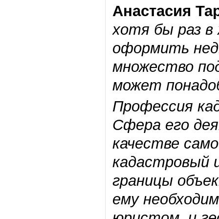
Анастасия Та
хотя бы раз в
оформить нед
множество под
может понадо
Профессия кад
Сфера его де
качестве само
кадастровый и
границы объе
ему необходи
юристом, и ге