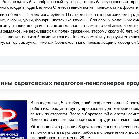
Раньше здесь был заброшенный пустырь, теперь благоустроенная терри
нно отсюда в годы Великой Отечественной войны провожали на фронт м
вила более 1, 8 миллиона рублей. На эти деньги на территории площади
ние, скамьи, урны, фонари, цветочные клумбы. Для самых маленьких см
иков установили сцену. Но самое главное – в память о событиях 75-лет
 земляков, не вернувшихся с полей сражений, второму около 40 лет, ког
н к зданию сельской администрации. Теперь памятнику вернули его зако
 скульптор-самоучка Николай Сердюков, ныне проживающий в соседней 
ины саратовских педагогов-пенсионеров про
В понедельник, 5 октября, свой профессиональный праз
работника входит в группу профессий, для которой опр
пенсии по старости. Всего в Саратовской области насчи
более половины из них продолжает трудиться, имея пра
Уйти на пенсию раньше общеустановленного пенсионного
выполнялись два условия: работа в определенных долж
на такой работе не менее 25 лет.