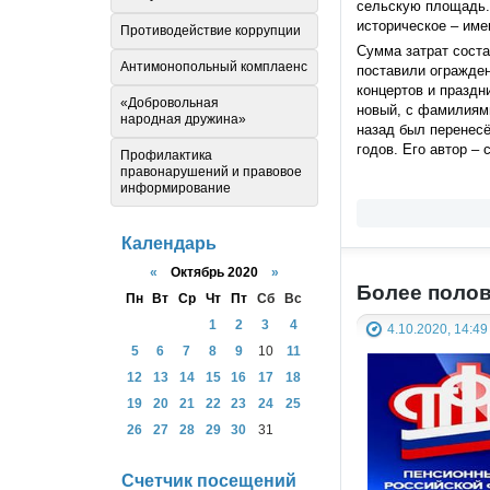
сельскую площадь. 
историческое – име
Противодействие коррупции
Сумма затрат соста
Антимонопольный комплаенс
поставили огражде
концертов и праздн
«Добровольная
новый, с фамилиями
народная дружина»
назад был перенесё
годов. Его автор –
Профилактика
правонарушений и правовое
информирование
Календарь
«
Октябрь 2020
»
Более полов
Пн
Вт
Ср
Чт
Пт
Сб
Вс
1
2
3
4
4.10.2020, 14:49
5
6
7
8
9
10
11
12
13
14
15
16
17
18
19
20
21
22
23
24
25
26
27
28
29
30
31
Счетчик посещений