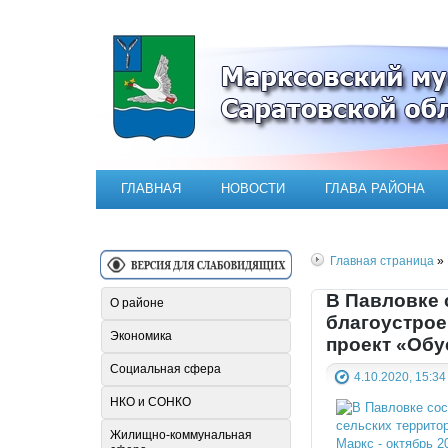
Официальный сайт Марксовск
ГЛАВНАЯ
НОВОСТИ
ГЛАВА РАЙОНА
Главная страница
» 
В Павловке 
О районе
благоустрое
Экономика
проект «Обу
Социальная сфера
4.10.2020, 15:34
НКО и СОНКО
Жилищно-коммунальная