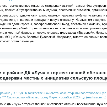
лось торжественное открытие стадиона и лыжной трассы, благоустроен
й», проект «Обустройство зоны отдыха, спортивных объектов, организац
а сельском стадионе капитально отремонтировали трибуны, установили 
дование для полива и пробурили новую скважину. На лыжном стадионе 
ждения вдоль трассы, заасфальтировали вход, поставили скамейки, му
а миллиона рублей. В реализации проекта активное участие приняли а
ла и местный бизнес, в первую очередь племзавод «Трудовой». Немалы
ель МСЦ «Олимп» Василий Гулевский. Например, вместе со своими вос
етырёх сотен саженцев.
 в районе ДК «Луч» в торжественной обстано
поддержки местных инициатив сельскую площ
оне ДК «Луч» в торжественной обстановке открыли восстановленную п