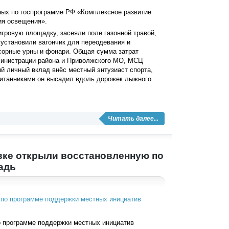
ных по госпрограмме РФ «Комплексное развитие
ия освещения».
игровую площадку, засеяли поле газонной травой,
установили вагончик для переодевания и
сорные урны и фонари. Общая сумма затрат
дминистрации района и Приволжского МО, МСЦ
й личный вклад внёс местный энтузиаст спорта,
питанниками он высадил вдоль дорожек лыжного
Читать далее...
вке открыли восстановленную по
адь
о программе поддержки местных инициатив