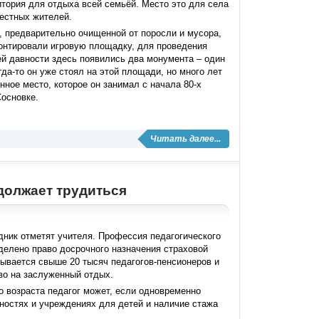
тория для отдыха всей семьёй. Место это для села
естных жителей.
, предварительно очищенной от поросли и мусора,
онтировали игровую площадку, для проведения
ней давности здесь появились два монумента – один
да-то он уже стоял на этой площади, но много лет
нное место, которое он занимал с начала 80-х
Сосновке.
Читать далее...
должает трудиться
дник отметят учителя. Профессия педагогического
еделено право досрочного назначения страховой
тывается свыше 20 тысяч педагогов-пенсионеров и
во на заслуженный отдых.
 возраста педагог может, если одновременно
ностях и учреждениях для детей и наличие стажа