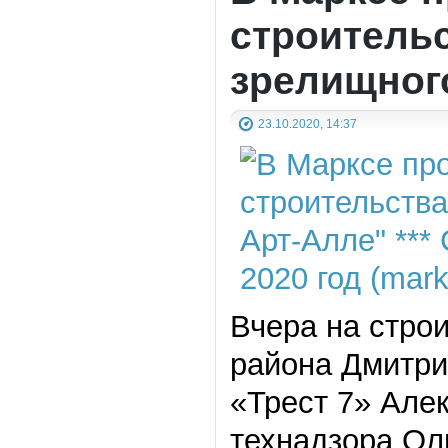
строительс
зрелищног
23.10.2020, 14:37
Вчера на стро
района Дмитри
«Трест 7» Але
технадзора Ол