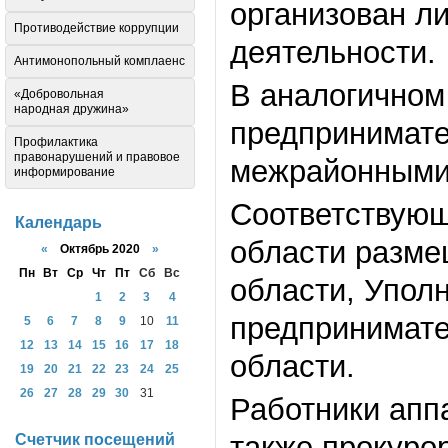
организован л
Противодействие коррупции
деятельности.
Антимонопольный комплаенс
В аналогичном
«Добровольная
народная дружина»
предпринимате
Профилактика
правонарушений и правовое
межрайонными 
информирование
Соответствующ
Календарь
области разме
«
Октябрь 2020
»
Пн
Вт
Ср
Чт
Пт
Сб
Вс
области, Упол
1
2
3
4
предпринимате
5
6
7
8
9
10
11
12
13
14
15
16
17
18
области.
19
20
21
22
23
24
25
26
27
28
29
30
31
Работники апп
также прокуро
Счетчик посещений