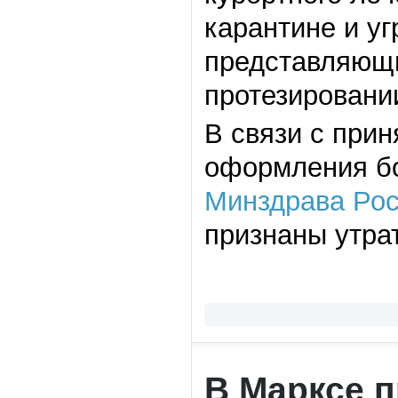
карантине и у
представляющи
протезировани
В связи с при
оформления б
Минздрава Росс
признаны утра
В Марксе п