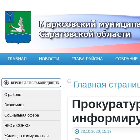
Официальный сайт Марксовского мун
ГЛАВНАЯ
НОВОСТИ
ГЛАВА РАЙОНА
СОБРАНИЕ
Главная страни
О районе
Прокурату
Экономика
информиру
Социальная сфера
НКО и СОНКО
23.10.2020, 15:13
Жилищно-коммунальная