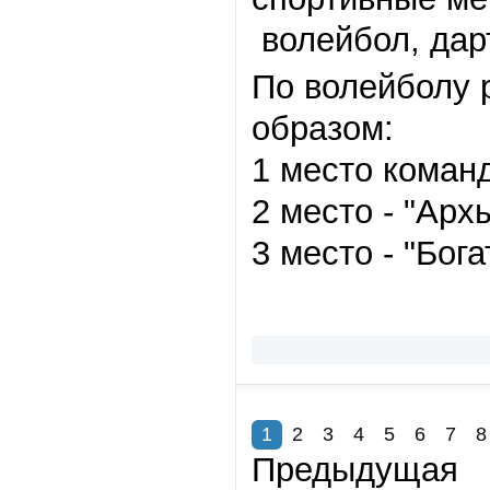
волейбол, дарт
По волейболу 
образом:
1 место команд
2 место - "Арх
3 место - "Бог
1
2
3
4
5
6
7
8
Предыдущая