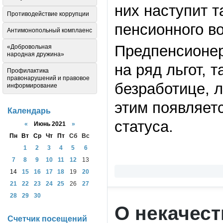
них наступит т
Противодействие коррупции
пенсионного во
Антимонопольный комплаенс
Предпенсионер
«Добровольная
народная дружина»
на ряд льгот, 
Профилактика
правонарушений и правовое
безработице, л
информирование
этим появляет
Календарь
статуса.
«
Июнь 2021
»
Пн
Вт
Ср
Чт
Пт
Сб
Вс
1
2
3
4
5
6
7
8
9
10
11
12
13
14
15
16
17
18
19
20
21
22
23
24
25
26
27
28
29
30
О некачес
Счетчик посещений