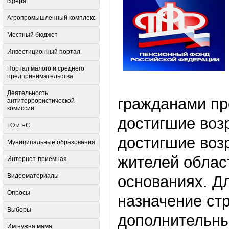
сфера
Агропромышленный комплекс
Местный бюджет
Инвестиционный портал
Портал малого и среднего
предпринимательства
Деятельность
гражданами пр
антитеррористической
комиссии
достигшие возр
ГО и ЧС
достигшие возр
Муниципальные образования
жителей облас
Интернет-приемная
Видеоматериалы
основаниях. Дл
Опросы
назначение ст
Выборы
дополнительны
Им нужна мама