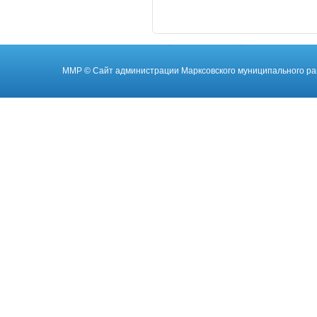
ММР
© Cайт администрации Марксовского муниципального ра