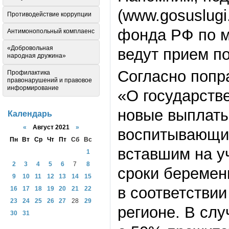
(www.gosuslugi
Противодействие коррупции
фонда РФ по м
Антимонопольный комплаенс
«Добровольная
ведут прием по
народная дружина»
Согласно попр
Профилактика
правонарушений и правовое
информирование
«О государств
новые выплаты
Календарь
«
Август 2021
»
воспитывающим
Пн
Вт
Ср
Чт
Пт
Сб
Вс
вставшим на у
1
2
3
4
5
6
7
8
сроки беремен
9
10
11
12
13
14
15
в соответстви
16
17
18
19
20
21
22
23
24
25
26
27
28
29
регионе. В сл
30
31