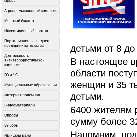
сфера
Агропромышленный комплекс
Местный бюджет
Инвестиционный портал
Портал малого и среднего
детьми от 8 до
предпринимательства
Деятельность
В настоящее в
антитеррористической
комиссии
области посту
ГО и ЧС
женщин и 35 т
Муниципальные образования
детьми.
Интернет-приемная
Видеоматериалы
6400 жителям 
Опросы
сумму более 32
Выборы
Напомним, под
Им нужна мама