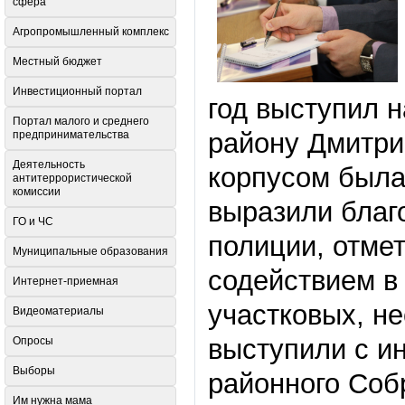
сфера
Агропромышленный комплекс
Местный бюджет
Инвестиционный портал
год выступил 
Портал малого и среднего
району Дмитри
предпринимательства
Деятельность
корпусом была
антитеррористической
комиссии
выразили благ
ГО и ЧС
полиции, отме
Муниципальные образования
содействием в
Интернет-приемная
участковых, н
Видеоматериалы
выступили с и
Опросы
Выборы
районного Соб
Им нужна мама