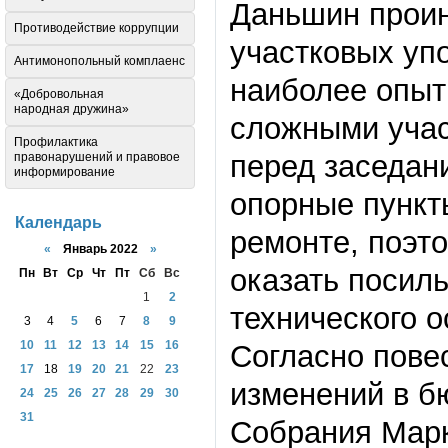
Даньшин проин
Противодействие коррупции
участковых уп
Антимонопольный комплаенс
наиболее опыт
«Добровольная
народная дружина»
сложными учас
Профилактика
перед заседан
правонарушений и правовое
информирование
опорные пункт
Календарь
ремонте, поэт
«
Январь 2022
»
оказать посил
Пн
Вт
Ср
Чт
Пт
Сб
Вс
1
2
технического 
3
4
5
6
7
8
9
10
11
12
13
14
15
16
Согласно пове
17
18
19
20
21
22
23
изменений в б
24
25
26
27
28
29
30
31
Собрания Марк