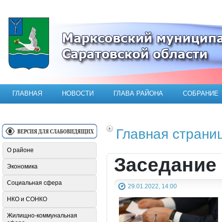
Официальный сайт Марксовского мун
ГЛАВНАЯ
НОВОСТИ
ГЛАВА РАЙОНА
СОБРАНИЕ
Главная страни
О районе
Заседание
Экономика
Социальная сфера
29.01.2022, 14:00
НКО и СОНКО
Жилищно-коммунальная