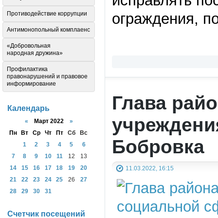
исправлять пос
Противодействие коррупции
ограждения, п
Антимонопольный комплаенс
«Добровольная
народная дружина»
Профилактика
правонарушений и правовое
информирование
Глава рай
Календарь
учреждени
«
Март 2022
»
Пн
Вт
Ср
Чт
Пт
Сб
Вс
Бобровка
1
2
3
4
5
6
7
8
9
10
11
12
13
14
15
16
17
18
19
20
11.03.2022, 16:15
21
22
23
24
25
26
27
28
29
30
31
Счетчик посещений