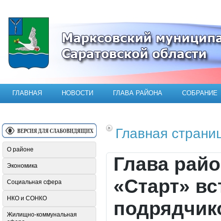
Официальный сайт Марксовского мун
ГЛАВНАЯ
НОВОСТИ
ГЛАВА РАЙОНА
СОБРАНИЕ
Главная страни
О районе
Глава рай
Экономика
«Старт» вс
Социальная сфера
НКО и СОНКО
подрядчик
Жилищно-коммунальная