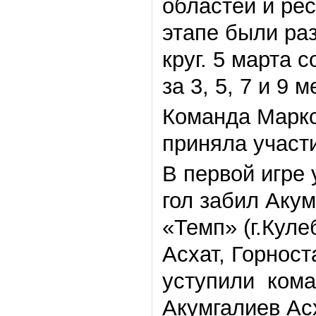
областей и ре
этапе были раз
круг. 5 марта 
за 3, 5, 7 и 9 
Команда Маркс
приняла участ
В первой игре
гол забил Акум
«Темп» (г.Куле
Асхат, Горнос
уступили коман
Акумгалиев Ас