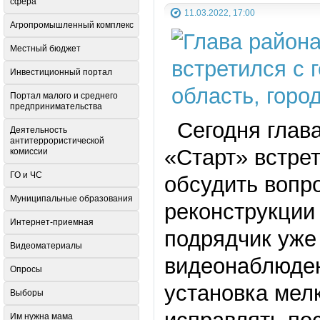
сфера
11.03.2022, 17:00
Агропромышленный комплекс
Местный бюджет
Инвестиционный портал
Портал малого и среднего
предпринимательства
Сегодня глава
Деятельность
антитеррористической
«Старт» встре
комиссии
ГО и ЧС
обсудить вопр
Муниципальные образования
реконструкции 
Интернет-приемная
подрядчик уже
Видеоматериалы
видеонаблюден
Опросы
установка мел
Выборы
Им нужна мама