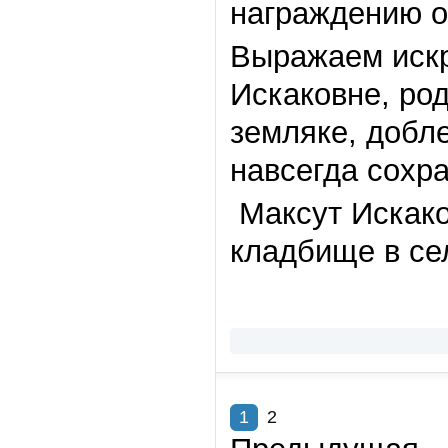
награждению о
Выражаем искр
Искаковне, ро
земляке, добл
навсегда сохр
Максут Искако
кладбище в се
1
2