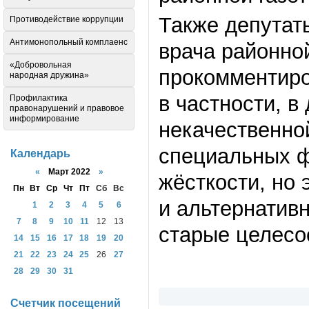
Также депутат
Противодействие коррупции
Антимонопольный комплаенс
врача районно
«Добровольная
прокомментиро
народная дружина»
в частности, в
Профилактика
правонарушений и правовое
информирование
некачественно
специальных ф
Календарь
«
Март 2022
»
жёсткости, но 
Пн
Вт
Ср
Чт
Пт
Сб
Вс
и альтернатив
1
2
3
4
5
6
7
8
9
10
11
12
13
старые целесо
14
15
16
17
18
19
20
21
22
23
24
25
26
27
28
29
30
31
Счетчик посещений