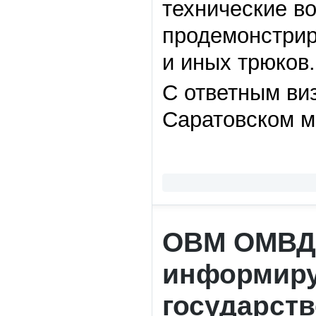
технические в
продемонстри
и иных трюков.
С ответным ви
Саратовском м
ОВМ ОМВД 
информиру
государст