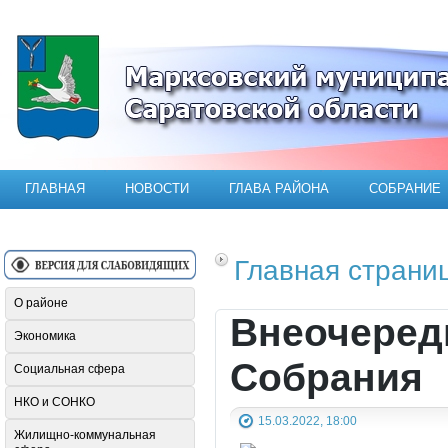
Официальный сайт Марксовского мун
ГЛАВНАЯ
НОВОСТИ
ГЛАВА РАЙОНА
СОБРАНИЕ
Главная страни
О районе
Внеочеред
Экономика
Собрания
Социальная сфера
НКО и СОНКО
15.03.2022, 18:00
Жилищно-коммунальная