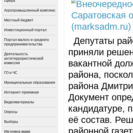
сфера
Агропромышленный комплекс
Местный бюджет
Инвестиционный портал
Депутаты райо
Портал малого и среднего
предпринимательства
приняли решен
Деятельность
антитеррористической
вакантной дол
комиссии
района, поско
ГО и ЧС
Муниципальные образования
района Дмитри
Интернет-приемная
Документ опре
Видеоматериалы
кандидатуре, 
Опросы
её состав. Реш
Выборы
районной газет
Им нужна мама