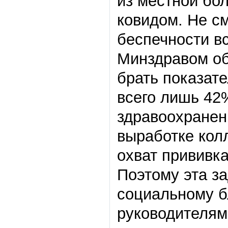
из местной бо
ковидом. Не с
беспечности в
Минздравом об
брать показат
всего лишь 42
здравоохранен
выработке колл
охват прививк
Поэтому эта за
социальному б
руководителям