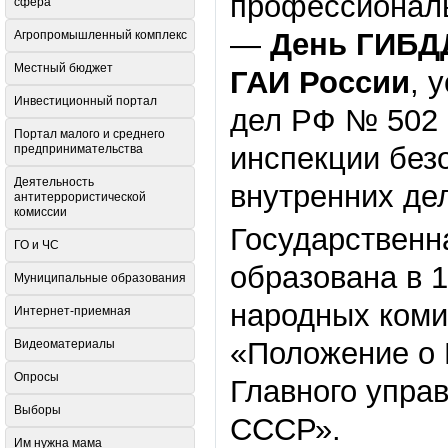
профессиональ
сфера
—
День ГИБД
Агропромышленный комплекс
Местный бюджет
ГАИ России
, 
Инвестиционный портал
дел РФ № 502 
Портал малого и среднего
инспекции без
предпринимательства
Деятельность
внутренних де
антитеррористической
комиссии
Государствен
ГО и ЧС
образована в 1
Муниципальные образования
народных коми
Интернет-приемная
«Положение о 
Видеоматериалы
Опросы
Главного упра
Выборы
СССР».
Им нужна мама