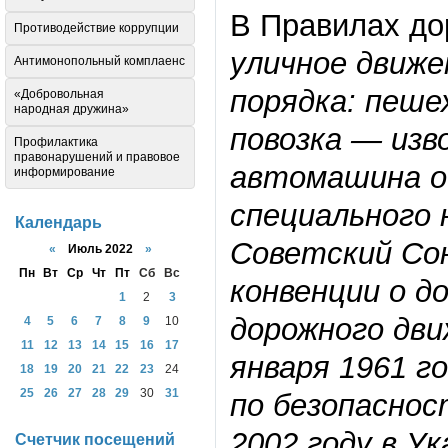
В Правилах до
Противодействие коррупции
уличное движе
Антимонопольный комплаенс
порядка: пеше
«Добровольная
народная дружина»
повозка — изв
Профилактика
правонарушений и правовое
автомашина о
информирование
специального 
Календарь
Советский Со
«
Июль 2022
»
Пн
Вт
Ср
Чт
Пт
Сб
Вс
конвенции о д
1
2
3
дорожного дви
4
5
6
7
8
9
10
11
12
13
14
15
16
17
января 1961 г
18
19
20
21
22
23
24
25
26
27
28
29
30
31
по безопаснос
2002 году в У
Счетчик посещений