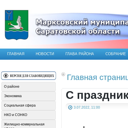
Официальный сайт Марксовского мун
ГЛАВНАЯ
НОВОСТИ
ГЛАВА РАЙОНА
СОБРАНИЕ
Главная страни
О районе
С праздни
Экономика
Социальная сфера
3.07.2022, 11:00
НКО и СОНКО
Жилищно-коммунальная