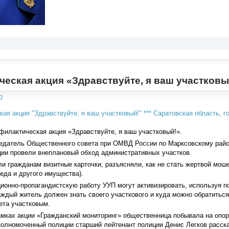
еская акция «Здравствуйте, я ваш участковы
0
илактическая акция «Здравствуйте, я ваш участковый!».
седатель Общественного совета при ОМВД России по Марксовскому райо
ции провели внеплановый обход административных участков.
и гражданам визитные карточки, разъясняли, как не стать жертвой моше
еда и другого имущества).
онно-пропагандистскую работу УУП могут активизировать, используя п
ждый житель должен знать своего участкового и куда можно обратитьс
ета участковым.
мках акции «Гражданский мониторинг» общественница побывала на опорн
полномоченный полиции старший лейтенант полиции Денис Легков рассказ