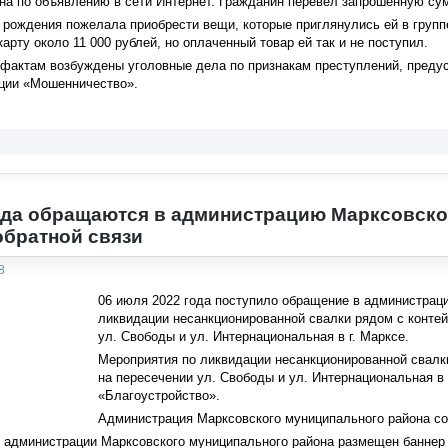
а по объявлению в сети Интернет. Гражданин перевел запрошенную сумм
рождения пожелала приобрести вещи, которые приглянулись ей в группе
арту около 11 000 рублей, но оплаченный товар ей так и не поступил.
фактам возбуждены уголовные дела по признакам преступлений, предус
ции «Мошенничество».
да обращаются в администрацию Марксовско
братной связи
8
06 июля 2022 года поступило обращение в администрац
ликвидации несанкционированной свалки рядом с конте
ул. Свободы и ул. Интернациональная в г. Марксе.
Мероприятия по ликвидации несанкционированной свалк
на пересечении ул. Свободы и ул. Интернациональная в 
«Благоустройство».
Администрация Марксовского муниципального района со
е администрации Марксовского муниципального района размещен баннер