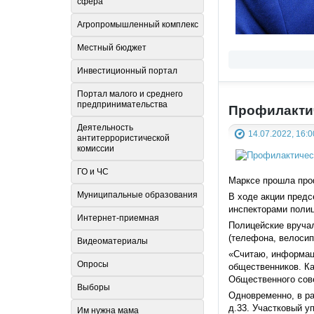
сфера
Агропромышленный комплекс
Местный бюджет
Инвестиционный портал
Портал малого и среднего
предпринимательства
Профилактич
Деятельность
14.07.2022, 16:0
антитеррористической
комиссии
ГО и ЧС
Марксе прошла проф
Муниципальные образования
В ходе акции пред
инспекторами поли
Интернет-приемная
Полицейские вручал
(телефона, велосип
Видеоматериалы
«Считаю, информаци
Опросы
общественников. Ка
Общественного сов
Выборы
Одновременно, в ра
д.33. Участковый у
Им нужна мама