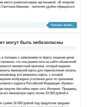
ее место укомплектовано оргтехникой. «В опорном
ла Светлана Иванова, - жителям удобно обращаться
Читать далее...
нет могут быть небезопасны
ь в полицию с заявлением по факту хищения денег
становили, что она разместила на сайте объявлений
вязался неизвестный мужчина, который выразил
визиты банковской карты для перечисления оплаты.
езнакомцу все реквизиты карты, с которой
хищения возбуждено уголовное дело по признакам
головного кодекса Российской Федерации «Кража».
ри покупке бассейна через сеть Интернет. Продавец
а его банковскую карту более 23 000 рублей и
в сумме 19 500 рублей под предлогом продажи