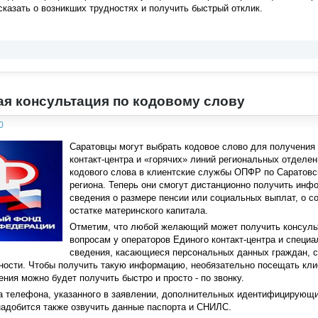
сказать о возникших трудностях и получить быстрый отклик.
я консультация по кодовому слову
0
Саратовцы могут выбрать кодовое слово для получения
контакт-центра и «горячих» линий региональных отделен
кодового слова в клиентские службы ОПФР по Саратовс
региона. Теперь они смогут дистанционно получить ин
сведения о размере пенсии или социальных выплат, о с
остатке материнского капитала.
Отметим, что любой желающий может получить консул
вопросам у операторов Единого контакт-центра и специ
сведения, касающиеся персональных данных граждан, с
ности. Чтобы получить такую информацию, необязательно посещать кли
ния можно будет получить быстро и просто - по звонку.
а телефона, указанного в заявлении, дополнительных идентифицирующи
надобится также озвучить данные паспорта и СНИЛС.