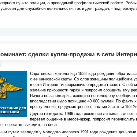
порного пункта полиции, о проводимой профилактической работе. Рабоч
 условия для служебной деятельности, так и для граждан, - подчеркну
оминает: сделки купли-продажи в сети Интер
0
Саратовская жительница 1938 года рождения обратилас
с ее банковской карты. Со слов женщины полицейские у
в сети Интернет информацию о продаже гаража. С ней с
желание приобрести гараж и попросил сообщить ему рек
Ничего не заподозрив, женщина по телефону сообщила н
впоследствии было похищено 40 000 рублей. По факту 
преступления, предусмотренного частью 3 статьи 158 У
Другая гражданка 1986 года рождения лишилась денег п
перевел общение в мессенджер, попросил перечислить н
ег перестал выходить на связь.
ным путем завладел у молодого человека 1991 года рождения деньгами 