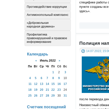
специфике работы о
пункте созданы все
Противодействие коррупции
здесь».
Антимонопольный комплаенс
«Добровольная
народная дружина»
Профилактика
правонарушений и правовое
информирование
Полиция нап
14.07.2022, 15:0
Календарь
«
Июль 2022
»
Пн
Вт
Ср
Чт
Пт
Сб
Вс
1
2
3
4
5
6
7
8
9
10
11
12
13
14
15
16
17
18
19
20
21
22
23
24
25
26
27
28
29
30
31
после перевода ден
Неизвестный обман
Счетчик посещений