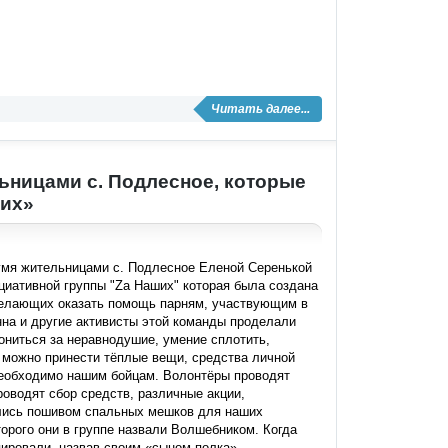
Читать далее...
ьницами с. Подлесное, которые
ших»
умя жительницами с. Подлесное Еленой Серенькой
циативной группы "Zа Наших" которая была создана
желающих оказать помощь парням, участвующим в
а и другие активисты этой команды проделали
ониться за неравнодушие, умение сплотить,
а можно принести тёплые вещи, средства личной
 необходимо нашим бойцам. Волонтёры проводят
оводят сбор средств, различные акции,
ялись пошивом спальных мешков для наших
торого они в группе назвали Волшебником. Когда
ипировали, назвав своим «сыном полка»,