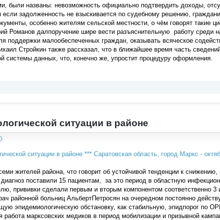
ми, были названы: невозможность официально подтвердить доходы, отс
я если задолженность не взыскивается по судебному решению, граждан
кументы, особенно жителям сельской местности, о чём говорят такие циф
рий Романов далпоручение шире вести разъяснительную работу среди н
ля поддержки малообеспеченных граждан, оказывать всяческое содейств
хаил Стройкин также рассказал, что в ближайшее время часть сведени
ой системы данных, что, конечно же, упростит процедуру оформления.
логической ситуации в районе
0
семи жителей района, что говорит об устойчивой тенденции к снижению
й диагноз поставили 15 пациентам, за это период в областную инфекцио
ю, прививки сделали первым и вторым компонентом соответственно 3 и
рач районной больниц АльбертПетросян на очередном постоянно действ
бщую эпидемиологическую обстановку, как стабильную, эпидпорог по О
 работа марксовских медиков в период мобилизации и призывной кампа