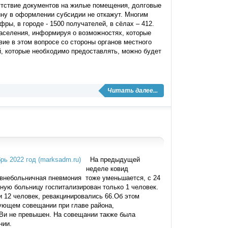
утствие документов на жилые помещения, долговые
ину в оформлении субсидии не откажут. Многим
ры, в городе - 1500 получателей, в сёлах – 412.
аселения, информируя о возможностях, которые
ие в этом вопросе со стороны органов местного
й, которые необходимо предоставлять, можно будет
Читать далее...
На предыдущей
неделе ковид
, внебольничная пневмония тоже уменьшается, с 24
нную больницу госпитализирован только 1 человек.
 12 человек, ревакцинировались 66.Об этом
ующем совещании при главе района,
РВи не превышен. На совещании также была
нии.