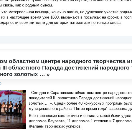
 связь, как с родным сыном.
 что материальная помощь, конечно важна, но душевное участие родных 
а их в настоящее время уже 1600, выражают в посылках на фронт, в госп
одарности всем жителям для которых патриотизм не только слова.
ом областном центре народного творчества и
 III областного Парада достижений народного
много золотых … »
0
Сегодня в Саратовском областном центре народного тв
победителей III областного Парада достижений народног
золотых … ». Среди более 40 конкурсных программ был
муниципального района "Пятое время года" завоевала д
Все творческие коллективы и солисты также были удост
дипломов Лауреата, 11 дипломов 1 степени и 7 дипломо
Желаем творческих успехов!