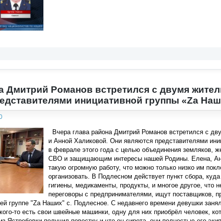
а Дмитрий Романов встретился с двумя жител
едставителями инициативной группы «Zа На
0
Вчера глава района Дмитрий Романов встретился с дв
и Анной Халиковой. Они являются представителями ини
в феврале этого года с целью объединения земляков, 
СВО и защищающим интересы нашей Родины. Елена, Анн
такую огромную работу, что можно только низко им покл
организовать. В Подлесном действует пункт сбора, куд
гигиены, медикаменты, продукты, и многое другое, что
переговоры с предпринимателями, ищут поставщиков, пр
ей группе "Zа Наших" с. Подлесное. С недавнего времени девушки зан
кого-то есть свои швейные машинки, одну для них приобрёл человек, ко
 из Ястребовки получил повестку и что он сирота, они полностью его эк