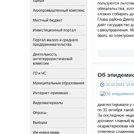
сфера
пользуются льгота
обязательства, хот
Агропромышленный комплекс
сложно собирать до
Глава района Дмит
Местный бюджет
даёт государство д
самоуправления. Ми
Инвестиционный портал
брать из электронн
Портал малого и среднего
предпринимательства
Деятельность
антитеррористической
комиссии
ГО и ЧС
Об эпидемио
Муниципальные образования
31.10.2022, 16:0
Интернет-приемная
Видеоматериалы
диагностировали у 
по 31 октября тако
Опросы
За последнюю недел
доложил главный в
Выборы
охарактеризовав о
отмечена слаженная
Им нужна мама