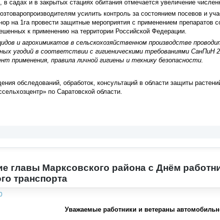
, в садах и в закрытых стациях обитания отмечается увеличение числе
зтоваропроизводителям усилить контроль за состоянием посевов и учас
нор на 1га провести защитные мероприятия с применением препаратов с
решенных к применению на территории Российской Федерации.
идов и агрохимикатов в сельскохозяйственном производстве проводи
ных угодий в
соответствии с гигиеническими требованиями СанПиН 2.1
нт применения, правила личной гигиены и технику безопасности.
ения обследований, обработок, консультаций в области защиты растени
сельхозцентр» по Саратовской области.
е главы Марксовского района с Днём работни
го транспорта
0
Уважаемые работники и ветераны автомобильно