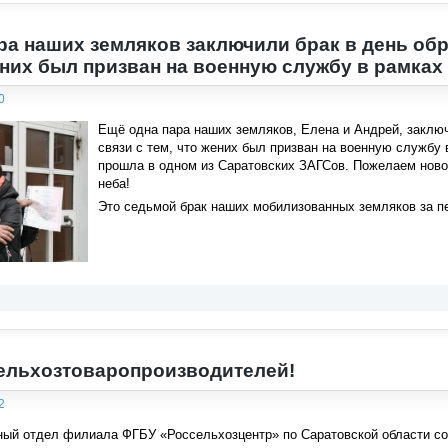
ра наших земляков заключили брак в день обр
жених был призван на военную службу в рамка
0
Ещё одна пара наших земляков, Елена и Андрей, заключ
связи с тем, что жених был призван на военную службу 
прошла в одном из Саратовских ЗАГСов. Пожелаем ново
неба!
Это седьмой брак наших мобилизованных земляков за п
ельхозтоваропроизводителей!
2
ый отдел филиала ФГБУ «Россельхозцентр» по Саратовской области соо