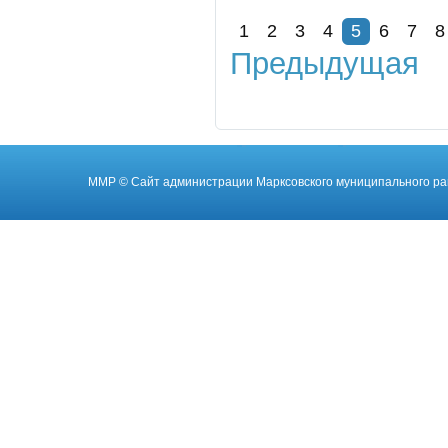
1
2
3
4
5
6
7
8
Предыдущая
ММР
© Cайт администрации Марксовского муниципального ра