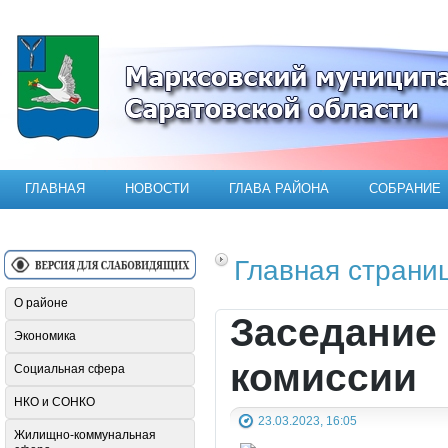
Официальный сайт Марксовского мун
ГЛАВНАЯ
НОВОСТИ
ГЛАВА РАЙОНА
СОБРАНИЕ
Главная страни
О районе
Заседание
Экономика
комиссии
Социальная сфера
НКО и СОНКО
23.03.2023, 16:05
Жилищно-коммунальная