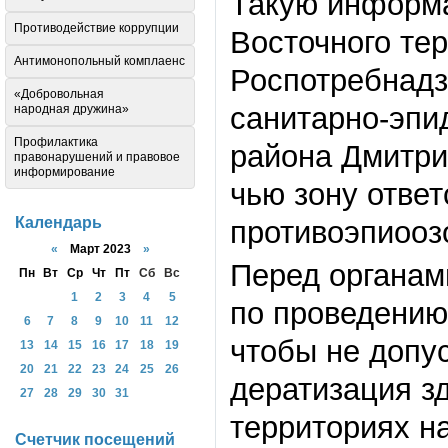
Такую информа
Противодействие коррупции
Восточного те
Антимонопольный комплаенс
Роспотребнадз
«Добровольная
санитарно-эпи
народная дружина»
Профилактика
района Дмитри
правонарушений и правовое
информирование
чью зону отве
Календарь
противоэпиооз
«
Март 2023
»
Перед органам
Пн
Вт
Ср
Чт
Пт
Сб
Вс
1
2
3
4
5
по проведению
6
7
8
9
10
11
12
чтобы не допу
13
14
15
16
17
18
19
20
21
22
23
24
25
26
дератизация з
27
28
29
30
31
территориях н
Счетчик посещений