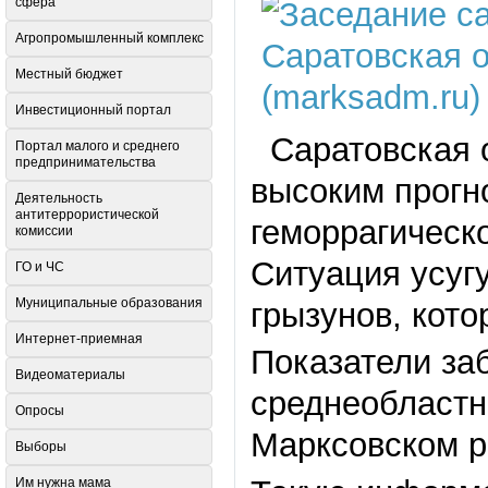
сфера
Агропромышленный комплекс
Местный бюджет
Инвестиционный портал
Саратовская о
Портал малого и среднего
предпринимательства
высоким прогн
Деятельность
антитеррористической
геморрагическ
комиссии
Ситуация усуг
ГО и ЧС
Муниципальные образования
грызунов, кот
Интернет-приемная
Показатели за
Видеоматериалы
среднеобластно
Опросы
Марксовском р
Выборы
Им нужна мама