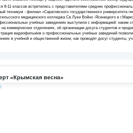
я 8-11 классов встретились с представителями средних профессиональ
ый техникум - филиал «Саратовского государственного университета ген
гельсского медицинского колледжа Св.Луки Войно -Ясенецкого в г.Марк
фессиональных учебных заведениях выступили с информацией: каким сп
 на коммерческих отделениях, об организации досуга студентов и про
страция видеофильмов о профессиональных учебных заведений позволил
ениях в учебной и общественной жизни, как проводят досуг студенты, уч
ерт «Крымская весна»
0