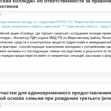
ский колледж» об ответственности за правон
котиков
2
йской акции «Сообщи, где торгуют смертью!» сотрудники полиции пров
олледж». Инспектор ПДН отдела МВД РФ по Марксовскому району Наталь
отических средств и психотропных веществ подростками в немедицинск
 и факторах, способствующих вовлечению молодежи к употреблению нар
низм человека и о последующих тяжких последствиях в результате их п
 порядка предостерегли ребят от неприятных ситуаций, рассказав о фо
частки для единовременного предоставления 
ой основе семьям при рождении третьего (ил
0