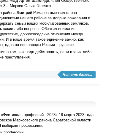
отдела МВД Артём Шамлиди, член Общественного
3 г. Маркса Ольга Галенко.
ва района Дмитрий Романов выразил слова
динениями нашего района за добрые пожелания в
оддержать семьи наших мобилизованных земляков,
ть какие-либо вопросы. Обратил внимание
 дружеские, добрососедские отношения между
и. И в наше время такое единение важно, как
н, одна на все народы России – русские.
 о том, как надо действовать, если в чьих-либо
ие преступления.
Читать далее...
«Фестиваль профессий - 2023» 16 марта 2023 года
овское Марксовского района Саратовской области
«Я выбираю профессию».
й профессии.