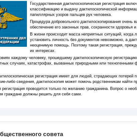
Государственная дактилоскопическая регистрация включа
классификацию и выдачу дактилоскопической информаци
папиллярных узоров пальцев рук человека.
Процедура добровольного дактилоскопирования очень ва
обеспечение его законных прав, сохранности здоровья и
В жизни происходит масса неприятных ситуаций, когда 
установить личность без документов невозможно, а дак
неоценимую помощь. Поэтому такая регистрация, прежде
их интересах.
овиях каждому человеку, прошедшему дактилоскопическую регистрацию,
тных случаях, катастрофах, вызванных природными или техногенными фа
ктилоскопическая регистрация имеет для людей, страдающих потерей па
кие-либо сведения, дактилоскопия может помочь родственникам найти п
я регистрация проводится только по желанию гражданина. Вопрос о не
ия граждане должны решить для себя сами.
бщественного совета