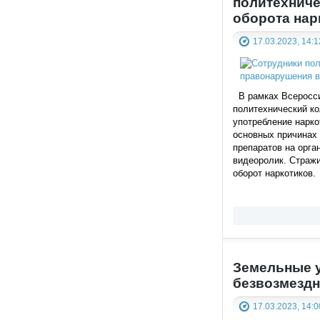
политехниче
оборота нар
17.03.2023, 14:1
В рамках Всеросси
политехнический к
употребление нарк
основных причинах
препаратов на орга
видеоролик. Стражи
оборот наркотиков.
Земельные у
безвозмездн
17.03.2023, 14:0