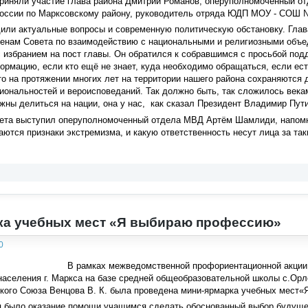
 приняли участие глава района Дмитрий Романов, оперуполномоченный 
оссии по Марксовскому району, руководитель отряда ЮДП МОУ - СОШ № 
дили актуальные вопросы и современную политическую обстановку. Гла
ленам Совета по взаимодействию с национальными и религиозными объе
 с избранием на пост главы. Он обратился к собравшимся с просьбой п
ормацию, если кто ещё не знает, куда необходимо обращаться, если ес
о на протяжении многих лет на территории нашего района сохраняются
ональностей и вероисповеданий. Так должно быть, так сложилось векам
жны делиться на нации, она у нас, как сказал Президент Владимир Пути
ета выступил оперуполномоченный отдела МВД Артём Шамлиди, напомнив
ются признаки экстремизма, и какую ответственность несут лица за так
ка учебных мест «Я выбираю профессию»
0
В рамках межведомственной профориентационной акции 
населения г. Маркса на базе средней общеобразовательной школы с.Орл
ского Союза Венцова В. К. была проведена мини-ярмарка учебных мест
 было оказание помощи учащимся сделать обоснованный выбор будуще