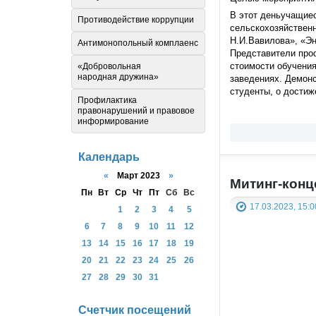
В этот деньучащиес
Противодействие коррупции
сельскохозяйственн
Н.И.Вавилова», «Эн
Антимонопольный комплаенс
Представители про
стоимости обучения
«Добровольная
народная дружина»
заведениях. Демон
студенты, о достиж
Профилактика
правонарушений и правовое
информирование
Календарь
«
Март 2023
»
Митинг-конц
Пн
Вт
Ср
Чт
Пт
Сб
Вс
17.03.2023, 15:0
1
2
3
4
5
6
7
8
9
10
11
12
13
14
15
16
17
18
19
20
21
22
23
24
25
26
27
28
29
30
31
Счетчик посещений