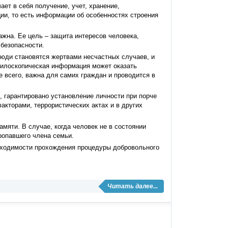
ет в себя получение, учет, хранение,
и, то есть информации об особенностях строения
жна. Ее цель – защита интересов человека,
 безопасности.
люди становятся жертвами несчастных случаев, и
тилоскопическая информация может оказать
 всего, важна для самих граждан и проводится в
 гарантировано установление личности при порче
кторами, террористических актах и в других
мяти. В случае, когда человек не в состоянии
ропавшего члена семьи.
обходимости прохождения процедуры добровольного
Читать далее...