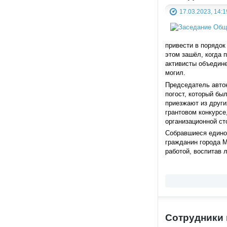
17.03.2023, 14:1
привести в порядок
этом зашёл, когда 
активисты объедине
могил.
Председатель автон
погост, который бы
приезжают из други
грантовом конкурсе
организационной ст
Собравшиеся едино
гражданин города М
работой, воспитав 
Сотрудники 