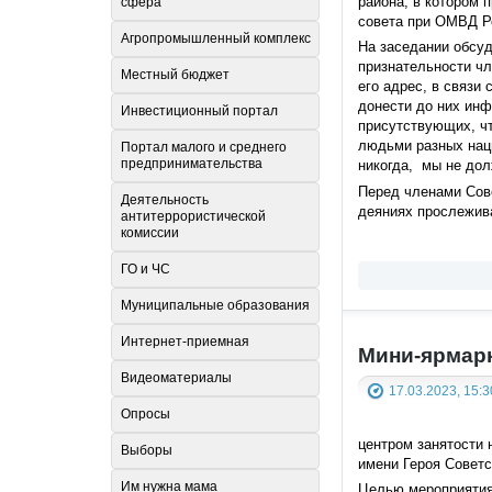
района, в котором
сфера
совета при ОМВД Р
Агропромышленный комплекс
На заседании обсу
признательности ч
Местный бюджет
его адрес, в связи
донести до них инф
Инвестиционный портал
присутствующих, чт
людьми разных наци
Портал малого и среднего
предпринимательства
никогда, мы не дол
Перед членами Сов
Деятельность
деяниях прослежива
антитеррористической
комиссии
ГО и ЧС
Муниципальные образования
Интернет-приемная
Мини-ярмар
Видеоматериалы
17.03.2023, 15:3
Опросы
центром занятости 
Выборы
имени Героя Совет
Им нужна мама
Целью мероприятия