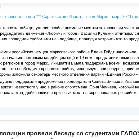
9
 старое кладбище, уделив особое внимание местам захоронения участни
председатель движения «Любимый город» Василий Кулькин отчитывался п
ния проводили субботники на кладбище, планируя устроить что-то вроде
омии российских немцев Марксовского района Елена Гейдт напомнила, 
л изначально немецким кладбищем ещё в 19 веке, представителями раз
х регионов в город Маркс. Инициатива была поддержана всеми, возможно
, но пока необходимо проводить работу, используя свои ресурсы, привл
ороны изложила секретарь местного отделения партии «Единая Россия»
душно поддержали предложение председателя Совета Зинаиды Иваново
аркса» известного у нас в районе спортсмена Юрия Чечнёва, который н
легкоатлетов, добивавшихся призовых мест на соревнованиях российског
полиции провели беседу со студентами ГАПО