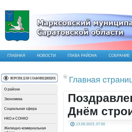
Официальный сайт Марксовского мун
ГЛАВНАЯ
НОВОСТИ
ГЛАВА РАЙОНА
СОБРАНИЕ
Главная страни
О районе
Поздравле
Экономика
Днём стро
Социальная сфера
НКО и СОНКО
13.08.2023, 07:00
Жилищно-коммунальная