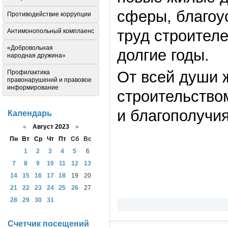
сферы, благоу
Противодействие коррупции
труд строителе
Антимонопольный комплаенс
«Добровольная
долгие годы.
народная дружина»
От всей души 
Профилактика
правонарушений и правовое
информирование
строительством
и благополучия
Календарь
«
Август 2023
»
Пн
Вт
Ср
Чт
Пт
Сб
Вс
1
2
3
4
5
6
7
8
9
10
11
12
13
14
15
16
17
18
19
20
21
22
23
24
25
26
27
28
29
30
31
Счетчик посещений