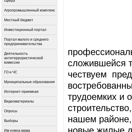
сфера
Агропромышленный комплекс
Местный бюджет
Инвестиционный портал
Портал малого и среднего
предпринимательства
профессиональ
Деятельность
антитеррористической
сложившейся т
комиссии
чествуем пред
ГО и ЧС
Муниципальные образования
востребованны
Интернет-приемная
трудоемких и 
Видеоматериалы
строительство,
Опросы
нашем районе, 
Выборы
новые жилые д
Им нужна мама