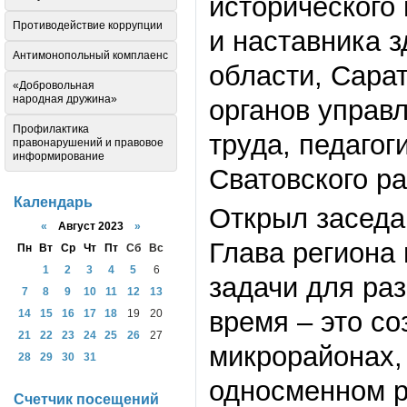
исторического 
Противодействие коррупции
и наставника 
Антимонопольный комплаенс
области, Сара
«Добровольная
народная дружина»
органов управ
Профилактика
труда, педагог
правонарушений и правовое
информирование
Сватовского р
Календарь
Открыл заседа
«
Август 2023
»
Глава региона
Пн
Вт
Ср
Чт
Пт
Сб
Вс
1
2
3
4
5
6
задачи для ра
7
8
9
10
11
12
13
время – это с
14
15
16
17
18
19
20
21
22
23
24
25
26
27
микрорайонах,
28
29
30
31
односменном р
Счетчик посещений