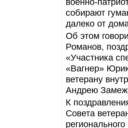
военно-патрио
собирают гума
далеко от дом
Об этом говор
Романов, позд
«Участника сп
«Вагнер» Юрию
ветерану внут
Андрею Замеж
К поздравлени
Совета ветера
регионального