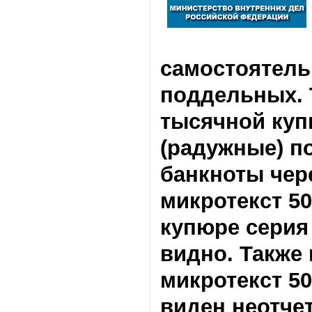
самостоятель
поддельных. 
тысячной куп
(радужные) п
банкноты чер
микротекст 5
купюре серия
видно. Также
микротекст 5
виден неотче