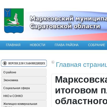
Официальный сайт Марксовского мун
ГЛАВНАЯ
НОВОСТИ
ГЛАВА РАЙОНА
СОБРАНИЕ
Главная страни
О районе
Марксовска
Экономика
итоговом 
Социальная сфера
НКО и СОНКО
областного
Жилищно-коммунальная