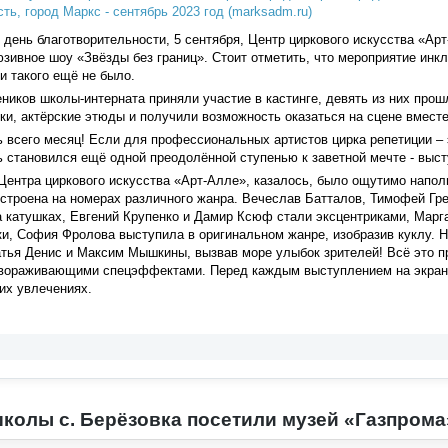
нь благотворительности, 5 сентября, Центр циркового искусства «Арт
зивное шоу «Звёзды без границ». Стоит отметить, что мероприятие инкл
и такого ещё не было.
ников школы-интерната приняли участие в кастинге, девять из них прош
ки, актёрские этюды и получили возможность оказаться на сцене вмест
 всего месяц! Если для профессиональных артистов цирка репетиции – 
 становился ещё одной преодолённой ступенью к заветной мечте - высту
Центра циркового искусства «Арт-Алле», казалось, было ощутимо напо
троена на номерах различного жанра. Вечеслав Батталов, Тимофей Гре
 катушках, Евгений Крупенко и Дамир Ксюф стали эксцентриками, Марг
и, София Фролова выступила в оригинальном жанре, изобразив куклу. Ну
тья Денис и Максим Мышкины, вызвав море улыбок зрителей! Всё это п
вораживающими спецэффектами. Перед каждым выступлением на экране
их увлечениях.
колы с. Берёзовка посетили музей «Газпрома»