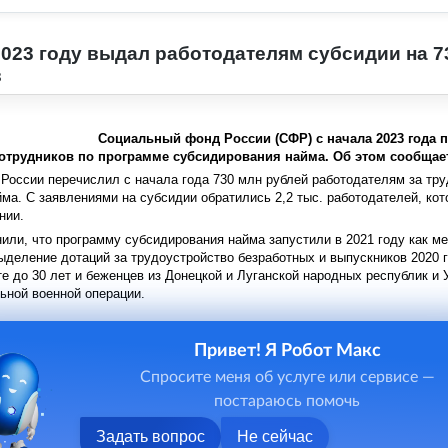
023 году выдал работодателям субсидии на 7
в
Социальный фонд России (СФР) с начала 2023 года 
сотрудников по программе субсидирования найма. Об этом сообщае
оссии перечислил с начала года 730 млн рублей работодателям за тру
ма. С заявлениями на субсидии обратились 2,2 тыс. работодателей, кото
нии.
ли, что программу субсидирования найма запустили в 2021 году как ме
деление дотаций за трудоустройство безработных и выпускников 2020 г
е до 30 лет и беженцев из Донецкой и Луганской народных республик и 
ьной военной операции.
Привет! Я Робот Макс
Спросите меня об услуге или сервисе —
постараюсь помочь
Задать вопрос
Не сейчас