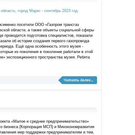
исименко посетили ООО «Газпром трансгаз
овской области, а также объекты социальной сферы
де проводится подготовка специалистов, показали
азали об истории создания первого газопровода
ериода. Ещё одна особенность этого музея -
оторые из поколения в поколение работали в этой
м» экспозиционного пространства музея. Ребята
Читать далее...
оекта «Малое и среднее предпринимательство»
го бизнеса (Корпорация МСП) и Минэкономразвития
ставления мер поддержки предпринимателям и тем,