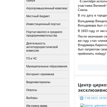
сфера
6 сентября исполн
участника Великой 
Агропромышленный комплекс
Союза.
В эту дату в город
Местный бюджет
Вольдемар Венцель 
Инвестиционный портал
Вольдемара был ста
В 1933 году от нес
Портал малого и среднего
предпринимательства
После окончания се
же году стал члено
Деятельность
Владимира Кириллов
антитеррористической
был патриотом свое
комиссии
приблизить победу!
ГО и ЧС
Муниципальные образования
Интернет-приемная
Видеоматериалы
Центр цирко
эксклюзивно
Опросы
Выборы
7.09.2023, 16:50
Им нужна мама