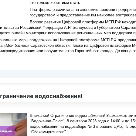
кто только хочет ими стать.
Платформа рассчитана на экономию времени предприни
государством и предоставление им наиболее востребова
Вопрос развития Цифровой платформы МСП.РФ находитс
тельства Российской Федерации А.Р. Белоусова и Губернатора Саратов
едется онлайн мониторинг использования региональных мер поддержки 
иональные меры поддержки» на Цифровой платформе МСП.РФ предприн
ра «Мой бизнес» Саратовской области. Также на Цифровой платформе М
икрокредитования или поручительства Гарантийного фонда. До конца г
граничение водоснабжения!
Внимание! Ограничение водоснабжения! Уважаемые жит
"Водоканал-Плюс", 8 сентября 2023 года с 14:00 и до 1
водоснабжения на водозаборе № 3 в районе ЦРБ, Плодо
"Облкоммунэнерго".