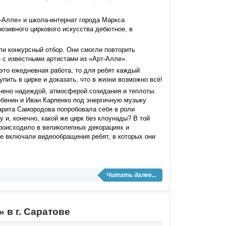
-Алле» и школа-интернат города Маркса
юзивного циркового искусства дебютное, в
ли конкурсный отбор. Они смогли повторить
е с известными артистами из «Арт-Алле».
это ежедневная работа, то для ребят каждый
пить в цирке и доказать, что в жизни возможно всё!
лнено надеждой, атмосферой созидания и теплоты.
бенин и Иван Карпенко под энергичную музыку
арита Самородова попробовала себя в роли
 и, конечно, какой же цирк без клоунады? В той
роисходило в великолепных декорациях и
 включали видеообращения ребят, в которых они
Читать далее...
 в г. Саратове