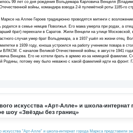
илось 99 лет со дня рождения Вольдемара Карловича Венцеля (Владими
Отечественной войны, командира взвода 2-й пулемётной роты 1185-го стр
е Марксе на Аллее Героев традиционно проводятся митинги с возложени
родился в семье немцев Поволжья. Его мама умерла при родах, а отец
рший брат) переехали в Саратов. Жили Венцели на улице Московской, 
частного случая умер брат Вольдемара, а в 1937 ушёл из жизни отец. Во
милетки в 1939 году, юноша устроился на работу учеником повара в сто
м ВЛКСМ. С началом Великой Отечественной войны, в августе 1941 год
ича Венцова. Его не хотели брать в армию из-за немецкой фамилии. С
й Родины, потому ему было неважно с какой фамилией идти на фронт. Г
вого искусства «Арт-Алле» и школа-интернат
е шоу «Звёзды без границ»