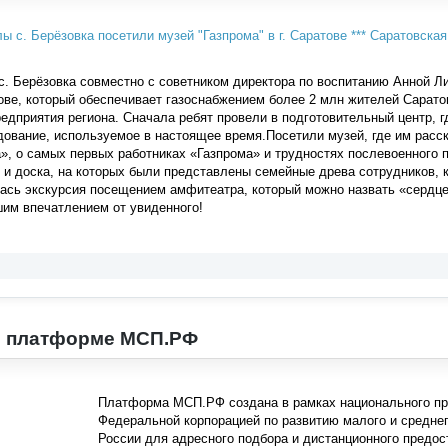
. Берёзовка совместно с советником директора по воспитанию Анной Л
тове, который обеспечивает газоснабжением более 2 млн жителей Сарат
дприятия региона. Сначала ребят провели в подготовительный центр, г
ование, используемое в настоящее время.Посетили музей, где им расск
, о самых первых работниках «Газпрома» и трудностях послевоенного п
 и доска, на которых были представлены семейные древа сотрудников, к
ась экскурсия посещением амфитеатра, который можно назвать «сердце
им впечатлением от увиденного!
 платформе МСП.РФ
Платформа МСП.РФ создана в рамках национального пр
Федеральной корпорацией по развитию малого и средне
России для адресного подбора и дистанционного предо