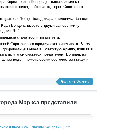
ра Кирилловича Венцова) – нашего земляка,
елкового полка, лейтенанта, Героя Советского
ем цветов к бюсту Вольдемара Карловича Венцеля.
 Карл Венцель вместе с двумя сыновьями (у
в доме № 4.
льдемара стала воспитывать тётя.
ловой Саратовского юридического института. В том
а, добровольцем ушёл в Советскую Армию, взяв имя
читали, что он окажется предателем. Вольдемар
лавное ведь – помочь своим соотечественникам и
Читать далее...
 города Маркса представили