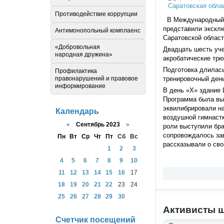
Противодействие коррупции
В Международный де
представили эксклю
Антимонопольный комплаенс
Саратовской област
«Добровольная
Двадцать шесть уче
народная дружина»
акробатические трю
Подготовка длилась
Профилактика
тренировочный день
правонарушений и правовое
информирование
В день «Х» здание 
Программа была выс
эквилибрировали на
Календарь
воздушной гимнастк
«
Сентябрь 2023
»
роли выступили бра
сопровождалось за
Пн
Вт
Ср
Чт
Пт
Сб
Вс
рассказывали о сво
1
2
3
4
5
6
7
8
9
10
11
12
13
14
15
16
17
18
19
20
21
22
23
24
25
26
27
28
29
30
Активисты ш
Счетчик посещений