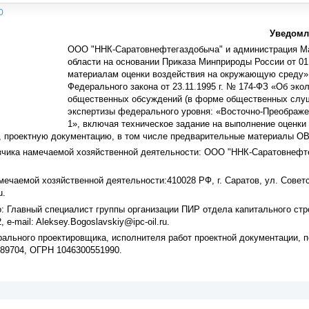
0
Уведомл
ООО "ННК-Саратовнефтегаздобыча" и администрация Ма
области на основании Приказа Минприроды России от 01.
материалам оценки воздействия на окружающую среду», вс
Федерального закона от 23.11.1995 г. № 174-ФЗ «Об эко
общественных обсуждений (в форме общественных слуша
экспертизы федерального уровня: «Восточно-Преображ
1», включая техническое задание на выполнение оценки
 проектную документацию, в том числе предварительные материалы О
зчика намечаемой хозяйственной деятельности: ООО "ННК-Саратовнефт
ечаемой хозяйственной деятельности:410028 РФ, г. Саратов, ул. Советская
u.
: Главный специалист группы организации ПИР отдела капитального стр
, e-mail: Aleksey.Bogoslavskiy@ipc-oil.ru.
рального проектировщика, исполнителя работ проектной документации, 
89704, ОГРН 1046300551990.