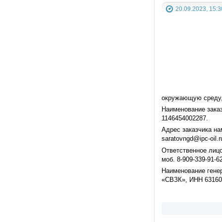
20.09.2023, 15:3
окружающую среду,
Наименование зака
1146454002287.
Адрес заказчика нам
saratovngd@ipc-oil.r
Ответственное лицо
моб. 8-909-339-91-62
Наименование гене
«СВЗК», ИНН 63160