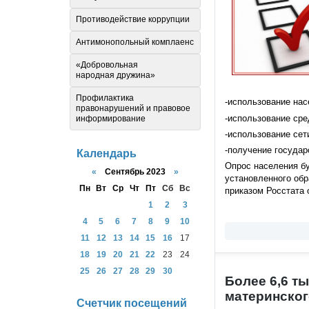
Противодействие коррупции
Антимонопольный комплаенс
«Добровольная
народная дружина»
Профилактика
-использование на
правонарушений и правовое
-использование ср
информирование
-использование сети
-получение государ
Календарь
Опрос населения б
«
Сентябрь 2023
»
установленного обр
Пн
Вт
Ср
Чт
Пт
Сб
Вс
приказом Росстата 
1
2
3
4
5
6
7
8
9
10
11
12
13
14
15
16
17
18
19
20
21
22
23
24
25
26
27
28
29
30
Более 6,6 т
материнског
Счетчик посещений