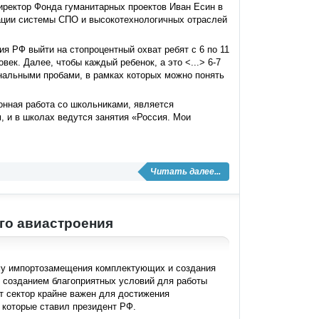
иректор Фонда гуманитарных проектов Иван Есин в
рации системы СПО и высокотехнологичных отраслей
я РФ выйти на стопроцентный охват ребят с 6 по 11
ек. Далее, чтобы каждый ребенок, а это <...> 6-7
ональными пробами, в рамках которых можно понять
нная работа со школьниками, является
 и в школах ведутся занятия «Россия. Мои
Читать далее...
го авиастроения
му импортозамещения комплектующих и создания
 созданием благоприятных условий для работы
т сектор крайне важен для достижения
, которые ставил президент РФ.