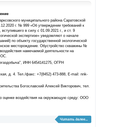
ение
рксовского муниципального района Саратовской
12.2020 г. № 999 «Об утверждении требований к
тупившего в силу с 01.09.2021 г., и ст. 9
логической экспертизе» уведомляют о начале
ний) по объекту государственной экологической
енское месторождение. Обустройство скважины №
 воздействия намечаемой деятельности на
ВОС.
егаздобыча", ИНН 6454141275, ОГРН
, д. 4. Тел./факс: +7(8452) 473-888, E-mail: nnk-
оительства Богославский Алексей Викторович, тел.
по оценке воздействия на окружающую среду: ООО
Читать далее...