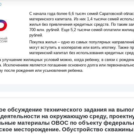
0
С начала года более 6,6 тысяч семей Саратовской обла
материнского капитала. Из них 1,4 тысячи семей испол
жилья без привлечения кредитных средств. По таким 
700 млн. рублей. Еще 5,2 тысячи семей оплатили жили
рублей.
Покупка жилья – одно из самых популярных направлени
могут вступить в кооператив или взять ипотеку. Также 
материнский капитал без использования кредитных сред
а улучшение жилищных условий можно, когда ребенку, в связи с рожден
а. Исключением является погашение основного долга или первоначальног
зу после рождения или усыновления ребенка.
е обсуждение технического задания на выпо
деятельности на окружающую среду, проектну
ьные материалы ОВОС по объекту федеральн
кое месторождение. Обустройство скважины