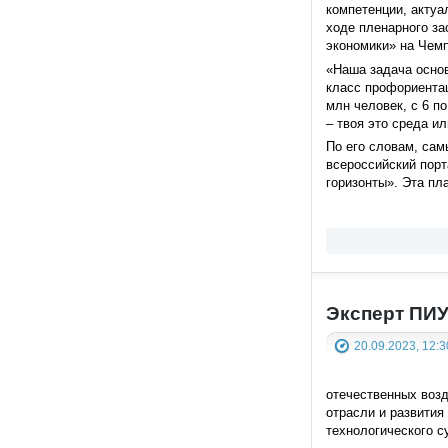
компетенции, акту
ходе пленарного з
экономики» на Чемп
«Наша задача основ
класс профориентац
млн человек, с 6 п
– твоя это среда ил
По его словам, са
всероссийский порт
горизонты». Эта пл
Эксперт ПИУ
20.09.2023, 12:3
отечественных воз
отрасли и развития
технологического с