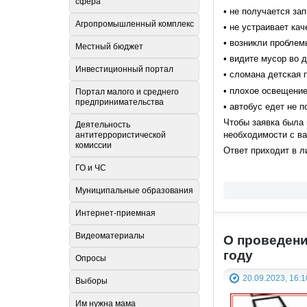
сфера
• не получается зап
Агропромышленный комплекс
• не устраивает кач
• возникли проблем
Местный бюджет
• видите мусор во д
Инвестиционный портал
• сломана детская 
• плохое освещение
Портал малого и среднего
предпринимательства
• автобус едет не 
Чтобы заявка была 
Деятельность
необходимости с ва
антитеррористической
комиссии
Ответ приходит в л
ГО и ЧС
Муниципальные образования
Интернет-приемная
Видеоматериалы
О проведени
году
Опросы
20.09.2023, 16:1
Выборы
Им нужна мама