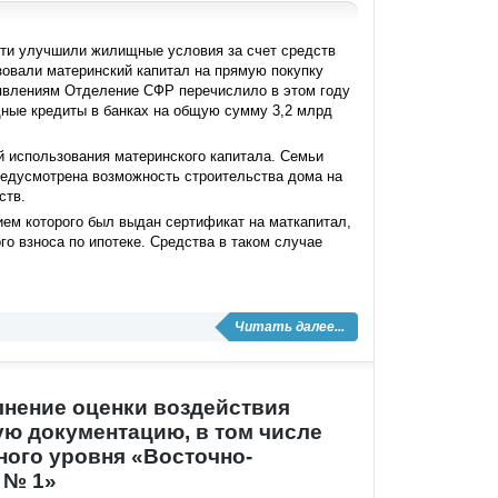
сти улучшили жилищные условия за счет средств
ьзовали материнский капитал на прямую покупку
заявлениям Отделение СФР
перечислило в этом году
щные кредиты в банках на общую сумму 3,2 млрд
й использования материнского капитала. Семьи
предусмотрена возможность строительства дома на
ств.
ием которого был выдан сертификат на маткапитал,
о взноса по ипотеке. Средства в таком случае
Читать далее...
лнение оценки воздействия
ю документацию, в том числе
ого уровня «Восточно-
 № 1»