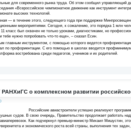
альные для современного рынка труда. Об этом сообщил управляющий д
аседания «Всероссийское чемпионатное движение как инструмент интег
ионате высоких технологий.
ная — в течение этого, следующего года при поддержке Минпросвещени
ионными мероприятиями. Сегодня, к сожалению, это порядка 1 млн челов
о 11 класс был охвачен не только уроками, диагностиками, но професси
и тебе нужно попробовать что-то еще», – сказал Есин.
мым главным инструментом, с помощью которого ведется профориентацио
ал по профориентации. С его помощью в школах вводится профминимум,
атформа востребована среди педагогов, учеников и их родителей.
 РАНХиГС о комплексном развитии российско
0
Российские авиастроители успешно реализуют програм
душных судов. В свою очередь, Правительство продолжает работать над
 авиаперевозок. Как подчеркнул премьер-министр Михаил Мишустин, это
уверенитета и экономического роста всей страны, выполнения тех задач