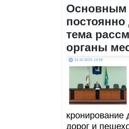
Основным 
постоянно
тема расс
органы ме
24.10.2023, 14:59
кронирование 
дорог и пешех