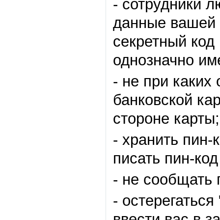
-
сотрудники лю
данные вашей к
секретный код 
однозначно им
-
не при каких
банковской кар
стороне карты;
-
хранить пин-к
писать пин-код
-
не сообщать п
-
остерегаться
ввести вас в з