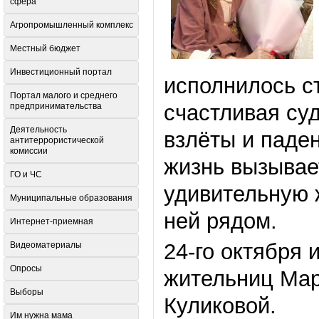
сфера
Агропромышленный комплекс
Местный бюджет
Инвестиционный портал
исполнилось с
Портал малого и среднего
счастливая суд
предпринимательства
Деятельность
взлëты и паден
антитеррористической
комиссии
жизнь вызывает
ГО и ЧС
удивительную ж
Муниципальные образования
ней рядом.
Интернет-приемная
24-го октября 
Видеоматериалы
Опросы
жительниц Мар
Выборы
Куликовой.
Им нужна мама