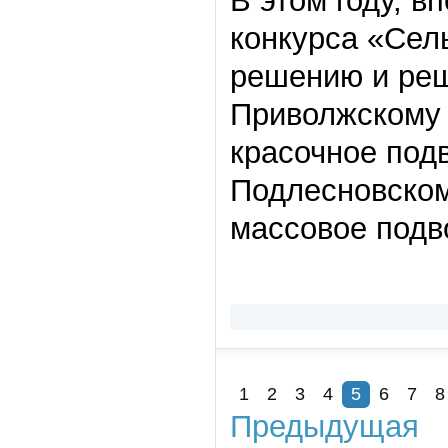
В этом году, в
конкурса «Сел
решению и реш
Приволжскому 
красочное под
Подлесновском
массовое подв
1
2
3
4
5
6
7
8
Предыдущая