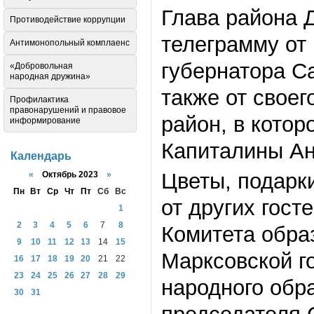
Глава района 
Противодействие коррупции
телеграмму от
Антимонопольный комплаенс
губернатора С
«Добровольная
народная дружина»
также от своег
Профилактика
правонарушений и правовое
район, в котор
информирование
Капиталины А
Календарь
Цветы, подарки
«
Октябрь 2023
»
Пн
Вт
Ср
Чт
Пт
Сб
Вс
от других гост
1
2
3
4
5
6
7
8
Комитета обра
9
10
11
12
13
14
15
Марксовской г
16
17
18
19
20
21
22
23
24
25
26
27
28
29
народного обр
30
31