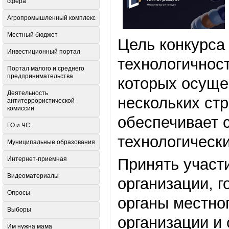
сфера
Агропромышленный комплекс
Местный бюджет
Цель конкурса
Инвестиционный портал
технологичнос
Портал малого и среднего
предпринимательства
которых осуще
Деятельность
нескольких стр
антитеррористической
комиссии
обеспечивает 
ГО и ЧС
технологическ
Муниципальные образования
Принять участ
Интернет-приемная
Видеоматериалы
организации, 
Опросы
органы местно
Выборы
организации и
Им нужна мама