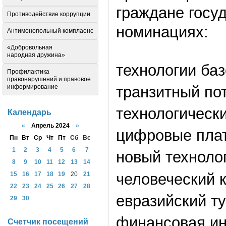
граждане госу
Противодействие коррупции
номинациях:
Антимонопольный комплаенс
«Добровольная
народная дружина»
технологии ба
Профилактика
правонарушений и правовое
транзитный по
информирование
технологически
Календарь
«
Апрель 2024
»
цифровые пла
Пн
Вт
Ср
Чт
Пт
Сб
Вс
1
2
3
4
5
6
7
новый техноло
8
9
10
11
12
13
14
человеческий 
15
16
17
18
19
20
21
22
23
24
25
26
27
28
евразийский т
29
30
финансовая ин
Счетчик посещений