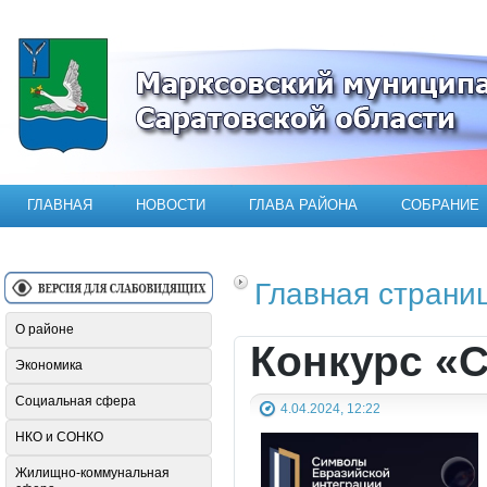
Официальный сайт Марксовского мун
ГЛАВНАЯ
НОВОСТИ
ГЛАВА РАЙОНА
СОБРАНИЕ
Главная страни
О районе
Конкурс «
Экономика
Социальная сфера
4.04.2024, 12:22
НКО и СОНКО
Жилищно-коммунальная