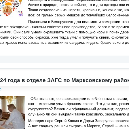
ближе к природе, нежели сейчас, то и для одежды они
Ткани создавались из шерсти, крапивы и, конечно же, и
все: от грубых серых мешков до тончайших белоснежных
Привозили в Белоруссию для вельмож и заморские ткани
е же обходились тканями собственного производства, благо в те време
иями. Они сами умели окрашивать ткани с помощью коры и почек деревь
 были свои способы окраски. Уже тогда умели получать синий, фиолето
ных красок использовались выжимки из сандала, индиго, бразильского д
024 года в отделе ЗАГС по Марксовскому райо
0
Обаятельные, со сверкающими влюблёнными глазами, 
шаг – скрепили узы в брачном союзе. Что для них, реш
супружество? Важен ли официальный документ, подтвер
случайно ли они выбрали такую красивую, зеркальную 
Молодая пара Сергей Кашин и Дарья Заворуева проживаю
А вот свадьбу решили сыграть в Марксе, Сергей – наш з