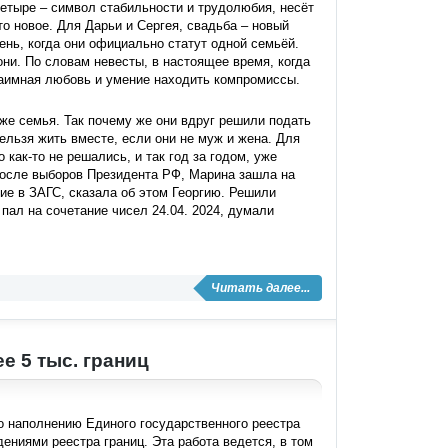
четыре – символ стабильности и трудолюбия, несёт
то новое. Для Дарьи и Сергея, свадьба – новый
ень, когда они официально статут одной семьёй.
 они. По словам невесты, в настоящее время, когда
взаимная любовь и умение находить компромиссы.
уже семья. Так почему же они вдруг решили подать
ельзя жить вместе, если они не муж и жена. Для
как-то не решались, и так год за годом, уже
 после выборов Президента РФ, Марина зашла на
ие в ЗАГС, сказала об этом Георгию. Решили
пал на сочетание чисел 24.04. 2024, думали
Читать далее...
е 5 тыс. границ
о наполнению Единого государственного реестра
ниями реестра границ. Эта работа ведется, в том