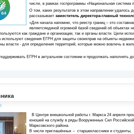
числе, в рамках госпрограммы «Национальная система 
О том, каких результатов в этом направлении удалось д
рассказывает
заместитель директора-главный техноло
«Для начала напомню, что реестр границ – это составна
являетсяединой огромной базой сведений об объектах н
ользуются как граждане и организации, так и органы власти. Цели исп
а используют сведения ЕГРН для защиты своихправ на объекты недвижи
ны власти - для определения территорий, которые можно вовлечь в жил
 поддерживать ЕГРН в актуальном состоянии и продолжать наполнять д
вника
0
В Центре внешкольной работы г. Маркса 24 апреля про
юношей на службу в ряды Вооруженных Сил Российской
Марксовского района.
В числе приглашённых – старшеклассники и студенты, 