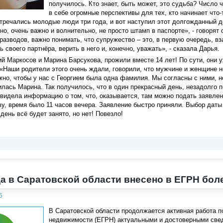
получилось. Кто знает, быть может, это судьба? Число 
в себе огромные перспективы для тех, кто начинает что-
тречались молодые люди три года, и вот наступил этот долгожданный д
чно, очень важно и волнительно, не просто штамп в паспорте», - говорят
разводов, важно понимать, что супружество – это, в первую очередь, 
своего партнёра, верить в него и, конечно, уважать», - сказала Дарья.
гий Маркосов и Марина Барсукова, прожили вместе 14 лет! По сути, они 
«Наши родители этого очень ждали, говорили, что мужчине и женщине н
жно, чтобы у нас с Георгием была одна фамилия. Мы согласны с ними, но 
илась Марина. Так получилось, что в один прекрасный день, незадолго
увидела информацию о том, что, оказывается, там можно подать заявлен
ву, время было 11 часов вечера. Заявление быстро приняли. Выбор даты 
 день всё будет занято, но нет! Повезло!
да в Саратовской области внесено в ЕГРН боле
5
В Саратовской области продолжается активная работа п
недвижимости (ЕГРН) актуальными и достоверными сведе