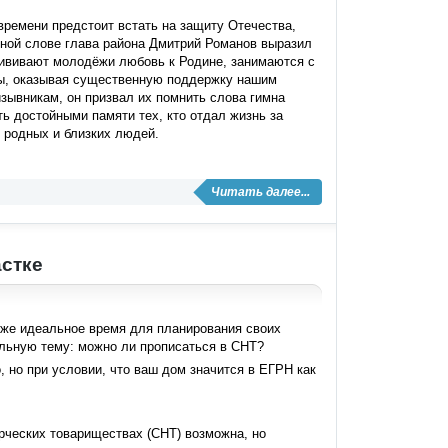
времени предстоит встать на защиту Отечества,
нной слове глава района Дмитрий Романов выразил
прививают молодёжи любовь к Родине, занимаются с
ды, оказывая существенную поддержку нашим
зывникам, он призвал их помнить слова гимна
ть достойными памяти тех, кто отдал жизнь за
 родных и близких людей.
Читать далее...
астке
кже идеальное время для планирования своих
альную тему: можно ли прописаться в СНТ?
, но при условии, что ваш дом значится в ЕГРН как
рческих товариществах (СНТ) возможна, но