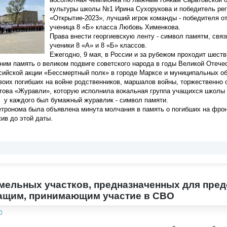
культуры школы №1 Ирина Сухорукова и победитель рег
«Открытие-2023», лучший игрок команды - победителя от
ученица 8 «Б» класса Любовь Хименкова.
Права внести георгиевскую ленту - символ памятм, свя
ученики 8 «А» и 8 «Б» классов.
Ежегодно, 9 мая, в России и за рубежом проходит шеств
ним память о великом подвиге советского народа в годы Великой Отеч
ийской акции «Бессмертный полк» в городе Марксе и муниципальных обр
воих погибших на войне родственников, маршалов войны, торжественно 
атова «Журавли», которую исполнила вокальная группа учащихся школы
х у каждого был бумажный журавлик - символ памяти.
тронома была объявлена минута молчания в память о погибших на фрон
жив до этой даты.
мельных участков, предназначенных для пред
ащим, принимающим участие в СВО
0