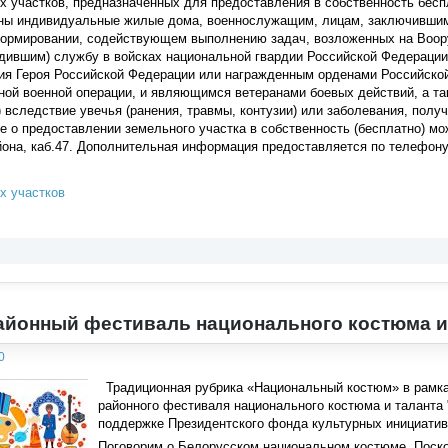
 участков, предназначенных для предоставления в собственность бесп
ны индивидуальные жилые дома, военнослужащим, лицам, заключившим 
ормировании, содействующем выполнению задач, возложенных на Воор
дившим) службу в войсках национальной гвардии Российской Федераци
я Героя Российской Федерации или награжденным орденами Российской 
ной военной операции, и являющимся ветеранами боевых действий, а т
 вследствие увечья (ранения, травмы, контузии) или заболевания, полу
е о предоставлении земельного участка в собственность (бесплатно) м
она, каб.47. Дополнительная информация предоставляется по телефону: 
х участков
йонный фестиваль национального костюма и 
0
Традиционная рубрика «Национальный костюм» в рамках
районного фестиваля национального костюма и таланта "
поддержке Президентского фонда культурных инициатив
Поговорим о Белорусском национальном костюме. Поско