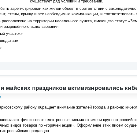
существует ряд условий и требований.
быть зарегистрирован как жилой объект в соответствии с законодательс
нт, стены, крышу и все необходимые коммуникации, и соответствовать
 расположено на территории населенного пункта, имеющего статус «Зем
 разрешённого использования:
ый участок»
оводства»
»
и майских праздников активизировались ки
6
рксовскому району обращает внимание жителей города и района: кибер
рассылают фишинговые электронные письма от имени крупных российски
чных видов товаров по «горячей акции». Оформление этих писем осущес
гих российских продавцов.