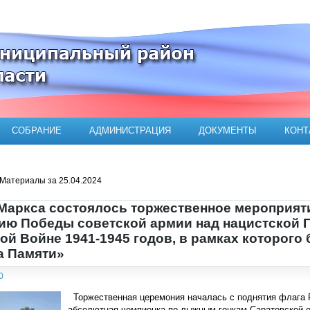
ого муниципального района
СОБРАНИЕ
АДМИНИСТРАЦИЯ
ДОКУМЕНТЫ
КОНТ
Материалы за 25.04.2024
. Маркса состоялось торжественное мероприя
етию Победы советской армии над нацистской 
ой Войне 1941-1945 годов, в рамках которого
а Памяти»
0
Торжественная церемония началась с поднятия флага Р
абсолютная чемпионка по лыжным гонкам Саратовской о