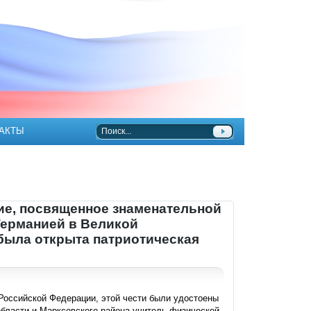
АКТЫ
тие, посвященное знаменательной
Германией в Великой
 была открыта патриотическая
оссийской Федерации, этой чести были удостоены
бласти и Марксовского района учитель физической