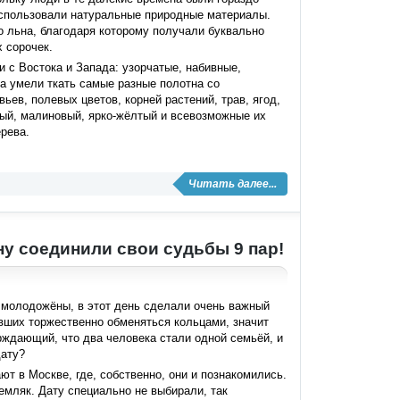
 использовали натуральные природные материалы.
зо льна, благодаря которому получали буквально
 сорочек.
 с Востока и Запада: узорчатые, набивные,
на умели ткать самые разные полотна со
ев, полевых цветов, корней растений, трав, ягод,
вый, малиновый, ярко-жёлтый и всевозможные их
ерева.
Читать далее...
ну соединили свои судьбы 9 пар!
молодожёны, в этот день сделали очень важный
ивших торжественно обменяться кольцами, значит
ждающий, что два человека стали одной семьёй, и
дату?
т в Москве, где, собственно, они и познакомились.
емляк. Дату специально не выбирали, так