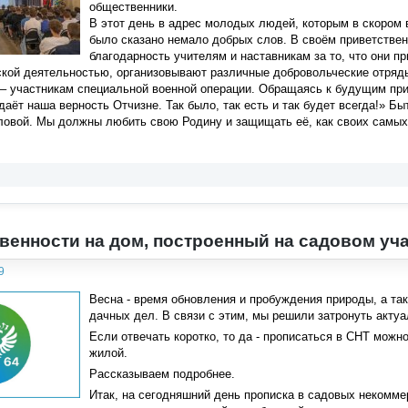
общественники.
В этот день в адрес молодых людей, которым в скором 
было сказано немало добрых слов. В своём приветстве
благодарность учителям и наставникам за то, что они 
ской деятельностью, организовывают различные добровольческие отря
– участникам специальной военной операции. Обращаясь к будущим при
даёт наша верность Отчизне. Так было, так есть и так будет всегда!» Бы
ловой. Мы должны любить свою Родину и защищать её, как своих самых
венности на дом, построенный на садовом уч
9
Весна - время обновления и пробуждения природы, а та
дачных дел. В связи с этим, мы решили затронуть акту
Если отвечать коротко, то да - прописаться в СНТ можно
жилой.
Рассказываем подробнее.
Итак, на сегодняшний день прописка в садовых некомме