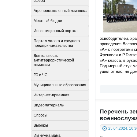
сфера
Агропромышленный комплекс
Местный бюджет
Инвестиционный портал
освободителей, хра
Портал малого и среднего
проведения Всеросс
предпринимательства
«А» с портретами с
Френкеля и Р.Гамз
Деятельность
антитеррористической
«А» класса, в рука
комиссии
Под мерный стук ме
ушел от нас, не до
ГО и ЧС
Муниципальные образования
Интернет-приемная
Видеоматериалы
Перечень зе
Опросы
военнослуж
Выборы
25.04.2024, 16:3
Им нужна мама