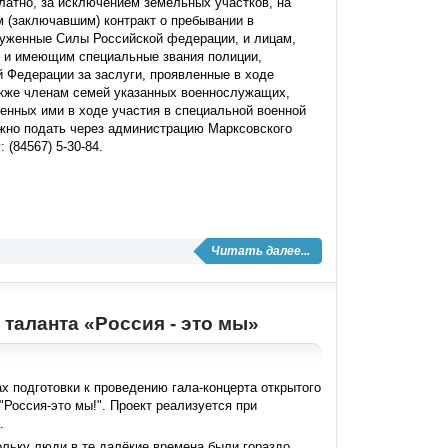
латно, за исключением земельных участков, на
(заключавшим) контракт о пребывании в
уженные Силы Российской федерации, и лицам,
и и имеющим специальные звания полиции,
Федерации за заслуги, проявленные в ходе
акже членам семей указанных военнослужащих,
ченных ими в ходе участия в специальной военной
ожно подать через администрацию Марксовского
(84567) 5-30-84.
Читать далее...
таланта «Россия - это мы»
 подготовки к проведению гала-концерта открытого
Россия-это мы!". Проект реализуется при
.
льку люди в те далёкие времена были гораздо