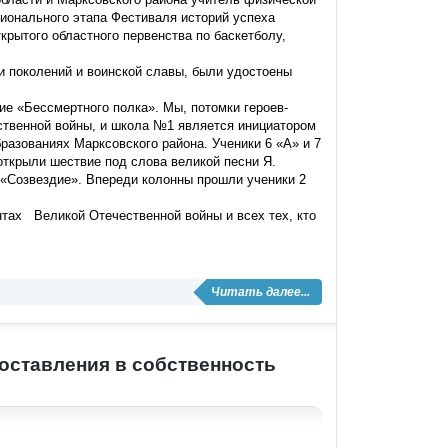
ионального этапа Фестиваля историй успеха
крытого областного первенства по баскетболу,
зи поколений и воинской славы, были удостоены
ие «Бессмертного полка». Мы, потомки героев-
ественной войны, и школа №1 является инициатором
азованиях Марксовского района. Ученики 6 «А» и 7
открыли шествие под слова великой песни Я.
 «Созвездие». Впереди колонны прошли ученики 2
тах Великой Отечественной войны и всех тех, кто
Читать далее...
оставления в собственность