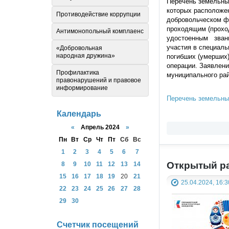
Перечень земельных
которых расположе
Противодействие коррупции
добровольческом ф
проходящим (прохо
Антимонопольный комплаенс
удостоенным звани
участия в специаль
«Добровольная
народная дружина»
погибших (умерших)
операции. Заявлени
Профилактика
муниципального рай
правонарушений и правовое
информирование
Перечень земельны
Календарь
«
Апрель 2024
»
Пн
Вт
Ср
Чт
Пт
Сб
Вс
1
2
3
4
5
6
7
Открытый ра
8
9
10
11
12
13
14
15
16
17
18
19
20
21
25.04.2024, 16:3
22
23
24
25
26
27
28
29
30
Счетчик посещений