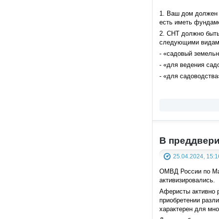
1. Ваш дом должен 
есть иметь фундаме
2. СНТ должно быть
следующими видами
- «садовый земельн
- «для ведения сад
- «для садоводства
В преддвери
25.04.2024, 15:1
ОМВД России по Ма
активизировались.
Аферисты активно 
приобретении разли
характерен для мно