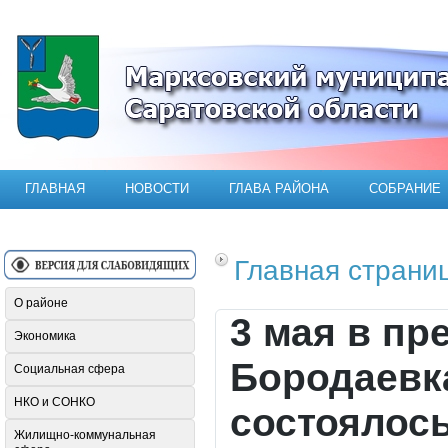
Официальный сайт Марксовского мун
ГЛАВНАЯ
НОВОСТИ
ГЛАВА РАЙОНА
СОБРАНИЕ
Главная страни
О районе
3 мая в пр
Экономика
Бородаевк
Социальная сфера
НКО и СОНКО
состоялос
Жилищно-коммунальная