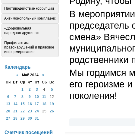
Родину, чтобы
Противодействие коррупции
В мероприятии
Антимонопольный комплаенс
председатель 
«Добровольная
народная дружина»
смена» Вячесл
Профилактика
муниципальног
правонарушений и правовое
информирование
родственники 
Календарь
Мы гордимся м
«
Май 2024
»
его героизме и
Пн
Вт
Ср
Чт
Пт
Сб
Вс
1
2
3
4
5
поколения!
6
7
8
9
10
11
12
13
14
15
16
17
18
19
20
21
22
23
24
25
26
27
28
29
30
31
Счетчик посещений