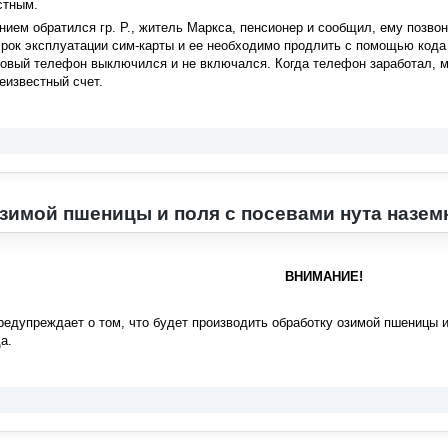
стным.
ением обратился гр. Р., житель Маркса, пенсионер и сообщил, ему позвон
срок эксплуатации сим-карты и ее необходимо продлить с помощью кода
овый телефон выключился и не включался. Когда телефон заработал, м
еизвестный счет.
зимой пшеницы и поля с посевами нута назе
ВНИМАНИЕ!
едупреждает о том, что будет производить обработку озимой пшеницы 
а.