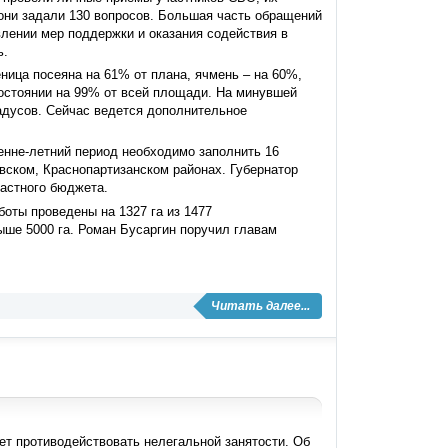
 они задали 130 вопросов. Большая часть обращений
лении мер поддержки и оказания содействия в
ь.
ница посеяна на 61% от плана, ячмень – на 60%,
остоянии на 99% от всей площади. На минувшей
адусов. Сейчас ведется дополнительное
енне-летний период необходимо заполнить 16
ском, Краснопартизанском районах. Губернатор
ластного бюджета.
оты проведены на 1327 га из 1477
ыше 5000 га. Роман Бусаргин поручил главам
Читать далее...
ет противодействовать нелегальной занятости. Об