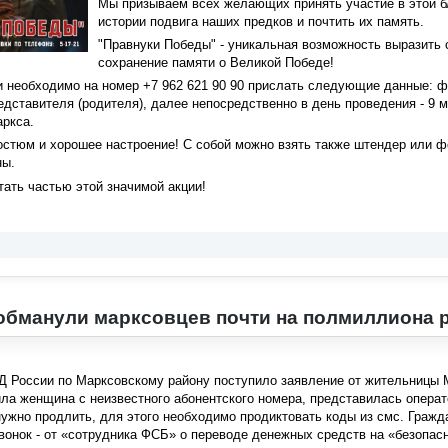
Мы призываем всех желающих принять участие в этой б
истории подвига наших предков и почтить их память.
"Правнуки Победы" - уникальная возможность выразить 
сохранение памяти о Великой Победе!
и необходимо на номер +7 962 621 90 90 прислать следующие данные: 
дставителя (родителя), далее непосредственно в день проведения - 9 м
аркса.
костюм и хорошее настроение! С собой можно взять также штендер или 
ны.
тать частью этой значимой акции!
бманули марксовцев почти на полмиллиона 
Д России по Марксовскому району поступило заявление от жительницы М
ла женщина с неизвестного абонентского номера, представилась операт
нужно продлить, для этого необходимо продиктовать коды из смс. Гражда
вонок - от «сотрудника ФСБ» о переводе денежных средств на «безопас