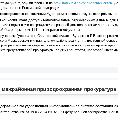
ует документ, опубликованный на
официальном сайте правовых актов
. Д
ждом регионе Российской Федерации.
межведомственной комиссии будет отслеживание результатов работы по 
 комиссия имеет доступ к налоговой тайне, персональным данным для 
 либо подмена его на гражданско-правовой договор, а также занятость 
й без оформления ИП", – говорится в документе.
оручением Губернатора Саратовской области Бусаргина Р.В. мероприяти
ксе и Марксовском муниципальном районе ведутся на постоянной основе
рритории района межведомственной комиссии по вопросам противодейст
ием представителей прокуратуры, службы занятости, налоговой инспекц
 межрайонная природоохранная прокуратура 
едеральная государственная информационная система состояния 
авительства РФ от 19.03.2024 № 329 «О федеральной государственной