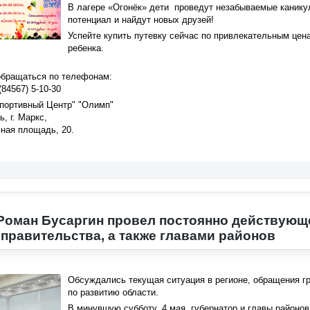
В лагере «Огонёк» дети проведут незабываемые каникул
потенциал и найдут новых друзей!
Успейте купить путевку сейчас по привлекательным цен
ребенка.
обращаться по телефонам:
 (84567) 5-10-30
ортивный Центр" "Олимп"
, г. Маркс,
ная площадь, 20.
Роман Бусаргин провел постоянно действующ
правительства, а также главами районов
Обсуждались текущая ситуация в регионе, обращения г
по развитию области.
В минувшую субботу, 4 мая, губернатор и главы районо