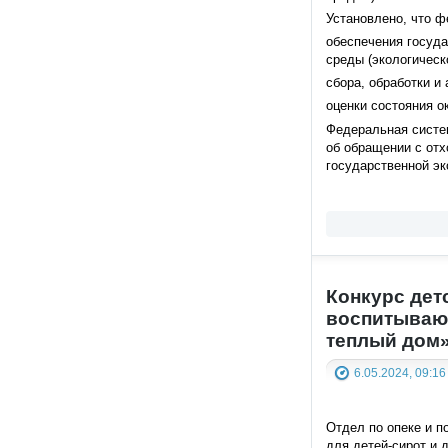
Установлено, что ф
обеспечения госуда
среды (экологическ
сбора, обработки и
оценки состояния о
Федеральная систем
об обращении с отх
государственной эк
Конкурс дет
воспитывающ
теплый дом
6.05.2024, 09:16
Отдел по опеке и п
для детей-сирот и