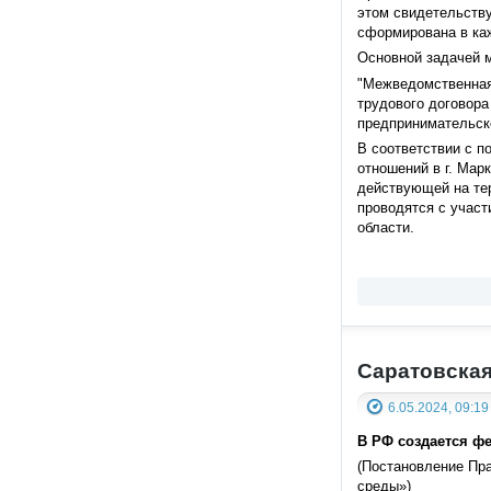
этом свидетельств
сформирована в ка
Основной задачей 
"Межведомственная
трудового договора
предпринимательско
В соответствии с п
отношений в г. Мар
действующей на те
проводятся с участ
области.
Саратовская
6.05.2024, 09:19
В РФ создается ф
(Постановление Пр
среды»)