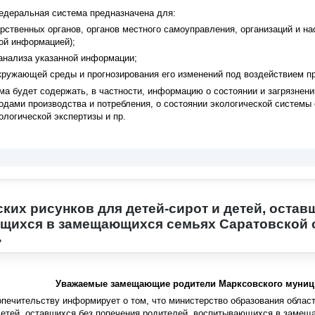
едеральная система предназначена для:
рственных органов, органов местного самоуправления, организаций и 
ой информацией);
 анализа указанной информации;
кружающей среды и прогнозирования его изменений под воздействием п
а будет содержать, в частности, информацию о состоянии и загрязнен
одами производства и потребления, о состоянии экологической системы 
ологической экспертизы и пр.
ских рисунков для детей-сирот и детей, остав
ихся в замещающихся семьях Саратовской о
»
Уважаемые замещающие родители Марксовского муниц
опечительству информирует о том, что министерство образования област
 детей, оставшихся без попечения родителей, воспитывающихся в заме