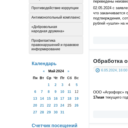
переведены неизве
02.05.2024 с заявл
Противодействие коррупции
что заканчивается 
Антимонопольный комплаенс
подтверждения, сот
рублей «ушли» на н
«Добровольная
народная дружина»
Профилактика
правонарушений и правовое
информирование
Обработка о
Календарь
6.05.2024, 16:00
«
Май 2024
»
Пн
Вт
Ср
Чт
Пт
Сб
Вс
1
2
3
4
5
6
7
8
9
10
11
12
ООО «Агрофорс» пр
17мая
текущего год
13
14
15
16
17
18
19
20
21
22
23
24
25
26
27
28
29
30
31
Счетчик посещений