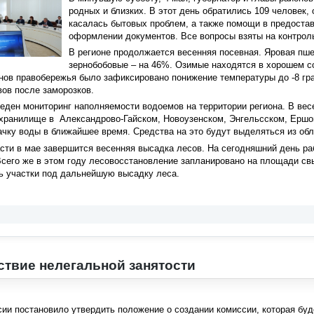
родных и близких. В этот день обратились 109 человек,
касалась бытовых проблем, а также помощи в предостав
оформлении документов. Все вопросы взяты на контрол
В регионе продолжается весенняя посевная. Яровая пше
зернобобовые – на 46%. Озимые находятся в хорошем с
нов правобережья было зафиксировано понижение температуры до -8 гр
ов после заморозков.
ден мониторинг наполняемости водоемов на территории региона. В вес
охранилище в Александрово-Гайском, Новоузенском, Энгельсском, Ершов
ачку воды в ближайшее время. Средства на это будут выделяться из об
сти в мае завершится весенняя высадка лесов. На сегодняшний день раб
сего же в этом году лесовосстановление запланировано на площади св
ь участки под дальнейшую высадку леса.
твие нелегальной занятости
ии постановило утвердить положение о создании комиссии, которая буд