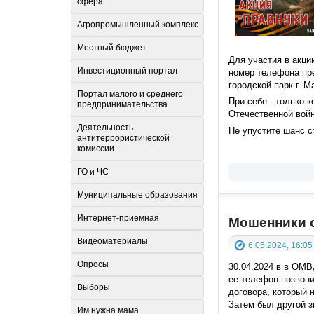
сфера
Агропромышленный комплекс
Местный бюджет
Для участия в акци
Инвестиционный портал
номер телефона пре
городской парк г. М
Портал малого и среднего
При себе - только 
предпринимательства
Отечественной вой
Деятельность
Не упустите шанс с
антитеррористической
комиссии
ГО и ЧС
Муниципальные образования
Интернет-приемная
Мошенники о
Видеоматериалы
6.05.2024, 16:05
Опросы
30.04.2024 в в ОМВ
ее телефон позвони
Выборы
договора, который 
Затем был другой з
Им нужна мама