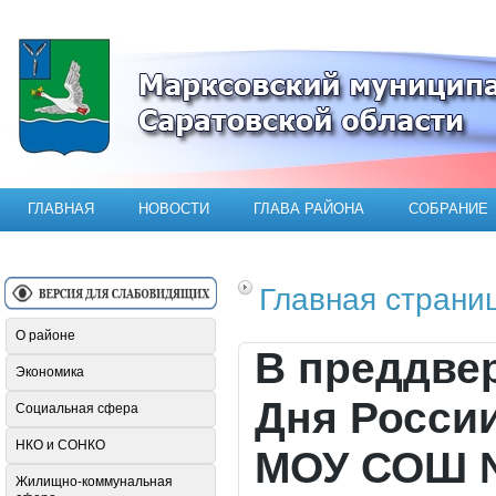
Официальный сайт Марксовского мун
ГЛАВНАЯ
НОВОСТИ
ГЛАВА РАЙОНА
СОБРАНИЕ
Главная страни
О районе
В преддвер
Экономика
Дня Росси
Социальная сфера
НКО и СОНКО
МОУ СОШ №
Жилищно-коммунальная