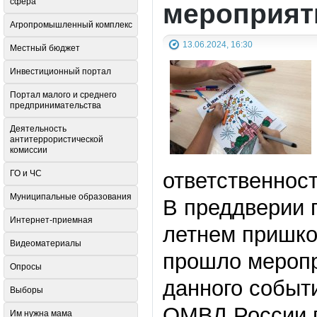
сфера
мероприят
Агропромышленный комплекс
13.06.2024, 16:30
Местный бюджет
Инвестиционный портал
Портал малого и среднего
предпринимательства
Деятельность
антитеррористической
комиссии
ГО и ЧС
ответственнос
Муниципальные образования
В преддверии 
Интернет-приемная
летнем пришк
Видеоматериалы
прошло мероп
Опросы
данного событ
Выборы
ОМВД России п
Им нужна мама