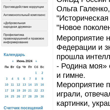
Ольга Галенко,
Противодействие коррупции
Антимонопольный комплаенс
"Историческая 
«Добровольная
"Новое поколе
народная дружина»
Профилактика
Мероприятие н
правонарушений и правовое
информирование
Федерации и з
прошла интелл
Календарь
«
Июнь 2024
»
- Родина моя»
Пн
Вт
Ср
Чт
Пт
Сб
Вс
и гимне.
1
2
3
4
5
6
7
8
9
Мероприятие п
10
11
12
13
14
15
16
17
18
19
20
21
22
23
играли, отвеч
24
25
26
27
28
29
30
картинки, укр
Счетчик посещений