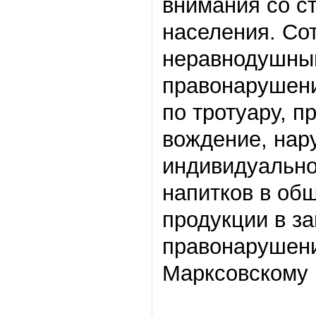
внимания со ст
населения. Со
неравнодушным
правонарушени
по тротуару, 
вождение, нар
индивидуально
напитков в об
продукции в за
правонарушени
Марксовскому р