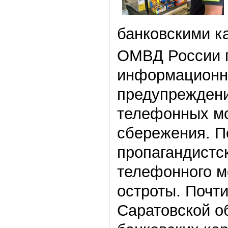
банковскими к
ОМВД России п
информационн
предупреждени
телефонных мо
сбережения. П
пропагандистс
телефонного м
остроты. Почт
Саратовской о