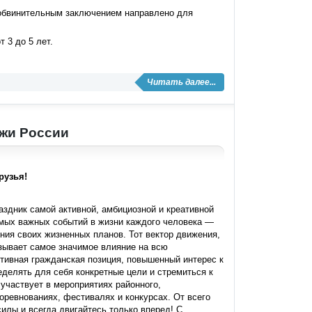
 обвинительным заключением направлено для
 3 до 5 лет.
Читать далее...
ежи России
рузья!
здник самой активной, амбициозной и креативной
амых важных событий в жизни каждого человека —
ния своих жизненных планов. Тот вектор движения,
зывает самое значимое влияние на всю
ивная гражданская позиция, повышенный интерес к
еделять для себя конкретные цели и стремиться к
участвует в мероприятиях районного,
оревнованиях, фестивалях и конкурсах. От всего
силы и всегда двигайтесь только вперед! С