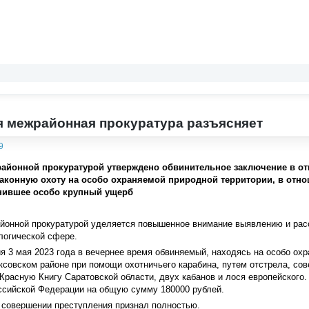
 межрайонная прокуратура разъясняет
9
айонной прокуратурой утверждено обвинительное заключение в отн
аконную охоту на особо охраняемой природной территории, в отнош
нившее особо крупный ущерб
йонной прокуратурой уделяется повышенное внимание выявлению и ра
логической сфере.
я 3 мая 2023 года в вечернее время обвиняемый, находясь на особо охр
совском районе при помощи охотничьего карабина, путем отстрела, со
 Красную Книгу Саратовской области, двух кабанов и лося европейского
ссийской Федерации на общую сумму 180000 рублей.
 совершении преступления признал полностью.