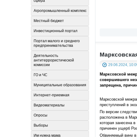
сфера
Агропромышленный комплекс
Местный бюджет
Инвестиционный портал
Портал малого и среднего
предпринимательства
Марксовская
Деятельность
антитеррористической
29.06.2024, 10:0
комиссии
Марксовской межр
ГО и ЧС
совершившего нез
запрещена, причи
Муниципальные образования
Интернет-приемная
Марксовской межра
преступлений в эко
Видеоматериалы
По версии следстви
Опросы
расположена в Марк
которая занесена в
Выборы
причинен ущерб Ро
Обвиняемый вину в
Им нужна мама