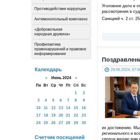
Уголовное дело в 
Противодействие коррупции
рассмотрения в суд
Санкцией ч. 2 ст. 
Антимонопольный комплаенс
«Добровольная
народная дружина»
Профилактика
правонарушений и правовое
информирование
Поздравлени
Календарь
29.06.2024, 07:0
«
Июнь 2024
»
Пн
Вт
Ср
Чт
Пт
Сб
Вс
1
2
3
4
5
6
7
8
9
10
11
12
13
14
15
16
17
18
19
20
21
22
23
24
25
26
27
28
29
30
их достижению. Мы 
регионального и вс
Счетчик посещений
сердца желаю вам к