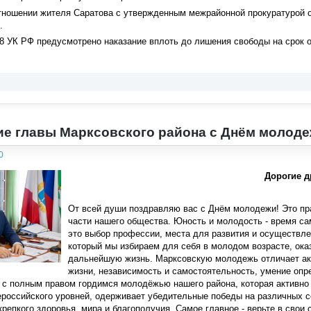
отношении жителя Саратова с утвержденным межрайонной прокуратурой
.
258 УК РФ предусмотрено наказание вплоть до лишения свободы на срок от
е главы Марксовского района с Днём молод
0
Дорогие д
От всей души поздравляю вас с Днём молодежи! Это пра
части нашего общества. Юность и молодость - время с
это выбор профессии, места для развития и осуществле
который мы избираем для себя в молодом возрасте, ока
дальнейшую жизнь. Марксовскую молодежь отличает акт
жизни, независимость и самостоятельность, умение опр
с полным правом гордимся молодёжью нашего района, которая активно 
ероссийского уровней, одерживает убедительные победы на различных с
репкого здоровья, мира и благополучия. Самое главное - верьте в свои 