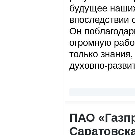
будущее наших 
впоследствии 
Он поблагодари
огромную работ
только знания
духовно-разви
ПАО «Газп
Саратовск