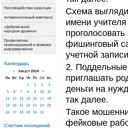
Противодействие коррупции
Схема выгляди
Антимонопольный комплаенс
имени учителя
«Добровольная
проголосовать 
народная дружина»
Профилактика
фишинговый са
правонарушений и правовое
информирование
учетной запис
Календарь
2. Поддельные 
«
Август 2024
»
приглашать ро
Пн
Вт
Ср
Чт
Пт
Сб
Вс
1
2
3
4
деньги на нуж
5
6
7
8
9
10
11
так далее.
12
13
14
15
16
17
18
19
20
21
22
23
24
25
Такое мошеннич
26
27
28
29
30
31
фейковые рабо
Счетчик посещений