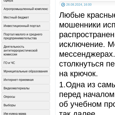
сфера
26.08.2024, 16:00
Агропромышленный комплекс
Любые красные
Местный бюджет
мошенники исп
Инвестиционный портал
распространен
Портал малого и среднего
предпринимательства
исключение. М
Деятельность
антитеррористической
мессенджерах.
комиссии
столкнуться пе
ГО и ЧС
на крючок.
Муниципальные образования
Интернет-приемная
1.Одна из сам
Видеоматериалы
перед началом
Опросы
об учебном пр
Выборы
так далее.
Им нужна мама