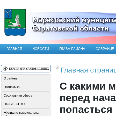
Официальный сайт Марксовского мун
ГЛАВНАЯ
НОВОСТИ
ГЛАВА РАЙОНА
СОБРАНИЕ
Главная страни
О районе
С какими 
Экономика
перед нача
Социальная сфера
НКО и СОНКО
попасться
Жилищно-коммунальная