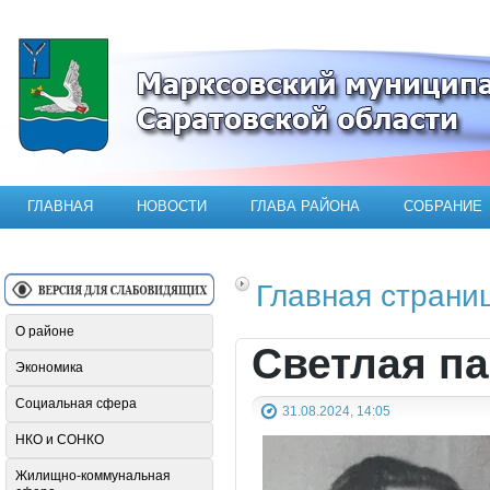
Официальный сайт Марксовского мун
ГЛАВНАЯ
НОВОСТИ
ГЛАВА РАЙОНА
СОБРАНИЕ
Главная страни
О районе
Светлая п
Экономика
Социальная сфера
31.08.2024, 14:05
НКО и СОНКО
Жилищно-коммунальная