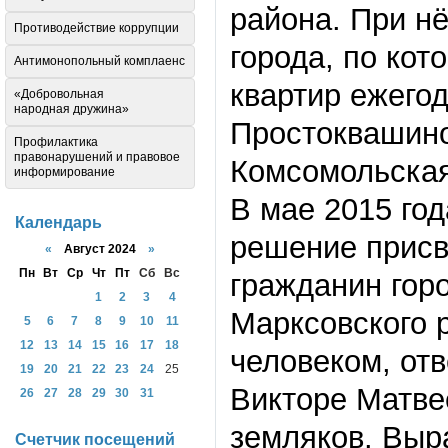
района. При н
Противодействие коррупции
города, по кот
Антимонопольный комплаенс
квартир ежего
«Добровольная
народная дружина»
Простоквашино
Профилактика
правонарушений и правовое
Комсомольская,
информирование
В мае 2015 го
Календарь
решение присв
«
Август 2024
»
Пн
Вт
Ср
Чт
Пт
Сб
Вс
гражданин горо
1
2
3
4
Марксовского 
5
6
7
8
9
10
11
12
13
14
15
16
17
18
человеком, от
19
20
21
22
23
24
25
Викторе Матве
26
27
28
29
30
31
земляков. Выр
Счетчик посещений