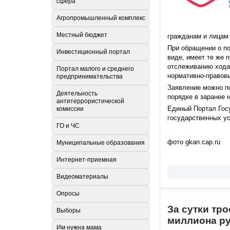
сфера
Агропромышленный комплекс
Местный бюджет
гражданам и лицам 
При обращении о по
Инвестиционный портал
виде, имеет те же 
отслеживанию хода 
Портал малого и среднего
нормативно-правов
предпринимательства
Заявление можно п
Деятельность
порядке в заранее 
антитеррористической
Единый Портал Гос
комиссии
государственных ус
ГО и ЧС
фото gkan.cap.ru
Муниципальные образования
Интернет-приемная
Видеоматериалы
Опросы
За сутки тр
Выборы
миллиона р
Им нужна мама