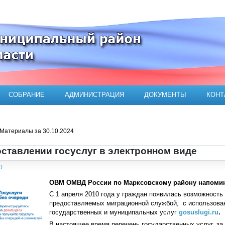
ого муниципального района
СОБРАНИЕ
АДМИНИСТРАЦИЯ
ДОКУМЕНТЫ
КОНТ
Материалы за 30.10.2024
ставлении госуслуг в электронном виде
0
ОВМ ОМВД России по Марксовскому району напомин
С 1 апреля 2010 года у граждан появилась возможность
предоставляемых миграционной службой, с использован
государственных и муниципальных услуг
gosuslugi.ru
.
В настоящее время перечень государственных услуг, за