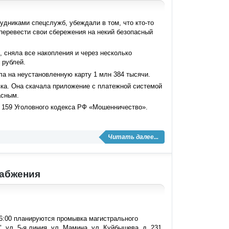
дниками спецслужб, убеждали в том, что кто-то
перевести свои сбережения на некий безопасный
 сняла все накопления и через несколько
 рублей.
а на неустановленную карту 1 млн 384 тысячи.
ка. Она скачала приложение с платежной системой
асным.
. 159 Уголовного кодекса РФ «Мошенничество».
Читать далее...
набжения
16:00 планируются промывка магистрального
ул. 5-я линия, ул. Мамина, ул. Куйбышева, д. 231,