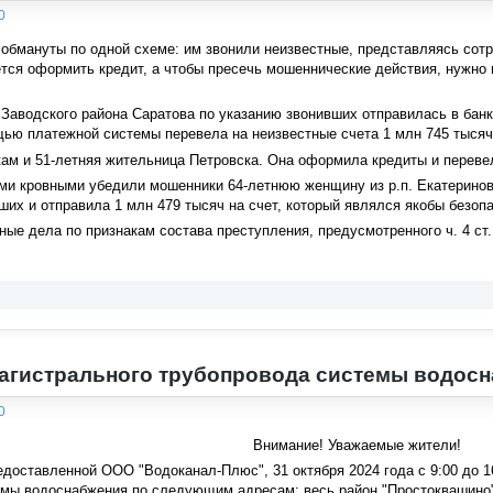
0
бмануты по одной схеме: им звонили неизвестные, представляясь сотру
тся оформить кредит, а чтобы пресечь мошеннические действия, нужно 
Заводского района Саратова по указанию звонивших отправилась в банк,
ью платежной системы перевела на неизвестные счета 1 млн 745 тысяч
м и 51-летняя жительница Петровска. Она оформила кредиты и перевел
ми кровными убедили мошенники 64-летнюю женщину из р.п. Екатеринов
ших и отправила 1 млн 479 тысяч на счет, который являлся якобы безоп
ые дела по признакам состава преступления, предусмотренного ч. 4 ст
агистрального трубопровода системы водос
0
Внимание! Уважаемые жители!
доставленной ООО "Водоканал-Плюс", 31 октября 2024 года с 9:00 до 
мы водоснабжения по следующим адресам: весь район "Простоквашино", 