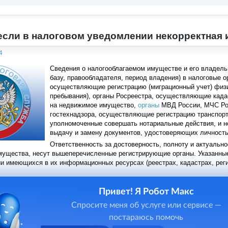
 если в налоговом уведомлении некорректна
4
Сведения о налогооблагаемом имуществе и его владель
базу, правообладателя, период владения) в налоговые 
осуществляющие регистрацию (миграционный учет) физи
пребывания), органы Росреестра, осуществляющие када
на недвижимое имущество,
органы
МВД России, МЧС Рос
гостехнадзора, осуществляющие регистрацию транспорт
уполномоченные совершать нотариальные действия, и 
выдачу и замену документов, удостоверяющих личность
Ответственность за достоверность, полноту и актуальн
мущества, несут вышеперечисленные регистрирующие органы. Указанны
и имеющихся в их информационных ресурсах (реестрах, кадастрах, регис
Привет! Я Робот Макс
Спросите меня об услуге или сервисе —
постараюсь помочь