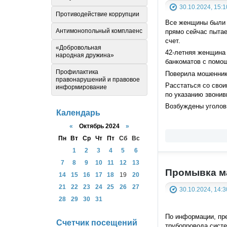
30.10.2024, 15:1
Противодействие коррупции
Все женщины были о
Антимонопольный комплаенс
прямо сейчас пытае
счет.
«Добровольная
42-летняя женщина 
народная дружина»
банкоматов с помощ
Профилактика
Поверила мошенника
правонарушений и правовое
Расстаться со свои
информирование
по указанию звонив
Возбуждены уголовн
Календарь
«
Октябрь 2024
»
Пн
Вт
Ср
Чт
Пт
Сб
Вс
1
2
3
4
5
6
7
8
9
10
11
12
13
Промывка м
14
15
16
17
18
19
20
21
22
23
24
25
26
27
30.10.2024, 14:3
28
29
30
31
По информации, пре
Счетчик посещений
трубопровода систе