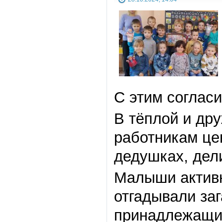
С этим соглас
В тёплой и др
работникам це
дедушках, дел
Малыши активн
отгадывали за
принадлежащие