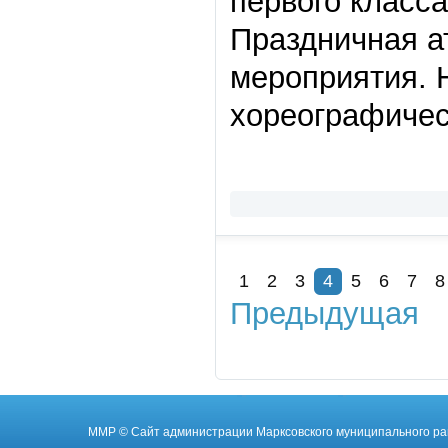
первого класса
Праздничная а
мероприятия. 
хореографичес
1
2
3
4
5
6
7
8
Предыдущая
ММР
© Cайт администрации Марксовского муниципального ра