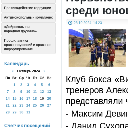
среди юно
Противодействие коррупции
Антимонопольный комплаенс
28.10.2024, 14:23
«Добровольная
народная дружина»
Профилактика
правонарушений и правовое
информирование
Календарь
«
Октябрь 2024
»
Клуб бокса «В
Пн
Вт
Ср
Чт
Пт
Сб
Вс
1
2
3
4
5
6
тренеров Алек
7
8
9
10
11
12
13
представляли 
14
15
16
17
18
19
20
21
22
23
24
25
26
27
- Максим Девин
28
29
30
31
- Данил Сухопа
Счетчик посещений