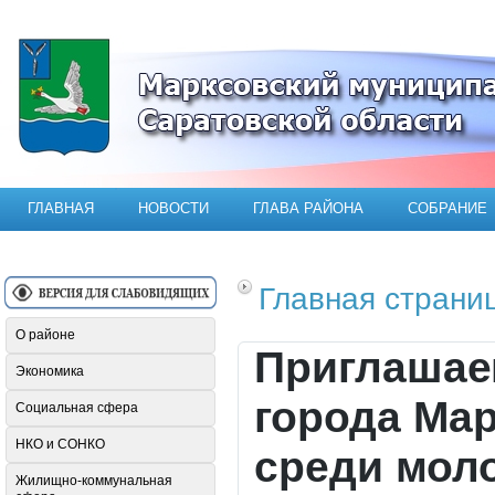
Официальный сайт Марксовского мун
ГЛАВНАЯ
НОВОСТИ
ГЛАВА РАЙОНА
СОБРАНИЕ
Главная страни
О районе
Приглашае
Экономика
города Мар
Социальная сфера
НКО и СОНКО
среди мол
Жилищно-коммунальная