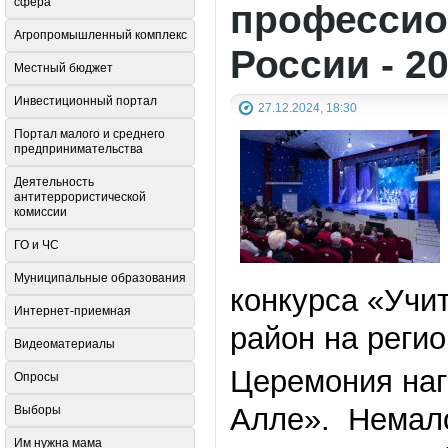
сфера
профессио
Агропромышленный комплекс
России - 2
Местный бюджет
Инвестиционный портал
27.12.2024, 18:30
Портал малого и среднего
предпринимательства
Деятельность
антитеррористической
комиссии
ГО и ЧС
Муниципальные образования
конкурса «Учит
Интернет-приемная
район на реги
Видеоматериалы
Церемония наг
Опросы
Алле». Немало
Выборы
Им нужна мама