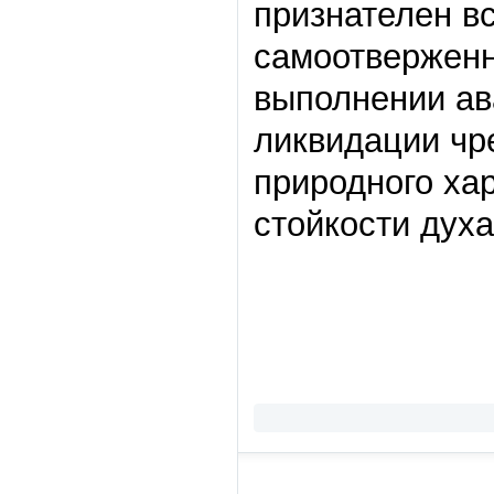
признателен в
самоотверженн
выполнении ав
ликвидации чр
природного ха
стойкости дух