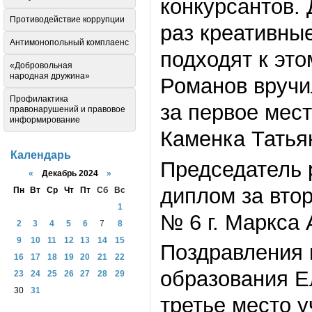
конкурсантов.
Противодействие коррупции
раз креативные
Антимонопольный комплаенс
подходят к это
«Добровольная
народная дружина»
Романов вручи
Профилактика
за первое мес
правонарушений и правовое
информирование
Каменка Татья
Календарь
Председатель 
«
Декабрь 2024
»
диплом за вто
Пн
Вт
Ср
Чт
Пт
Сб
Вс
1
№ 6 г. Маркса
2
3
4
5
6
7
8
9
10
11
12
13
14
15
Поздравления 
16
17
18
19
20
21
22
образования Е
23
24
25
26
27
28
29
30
31
третье место у