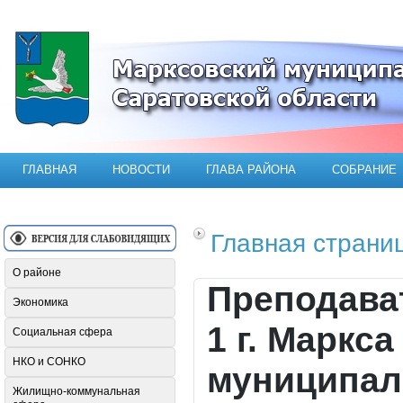
Официальный сайт Марксовского мун
ГЛАВНАЯ
НОВОСТИ
ГЛАВА РАЙОНА
СОБРАНИЕ
Главная страни
О районе
Преподава
Экономика
1 г. Маркс
Социальная сфера
НКО и СОНКО
муниципал
Жилищно-коммунальная