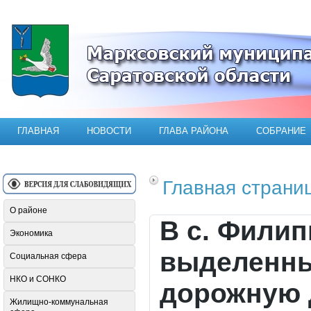
Официальный сайт Марксовского мун
ГЛАВНАЯ
НОВОСТИ
ГЛАВА РАЙОНА
СОБРАНИЕ
Главная страни
О районе
В с. Филип
Экономика
выделенны
Социальная сфера
НКО и СОНКО
дорожную 
Жилищно-коммунальная