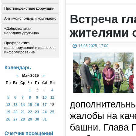
Противодействие коррупции
Встреча г
Антимонопольный комплаенс
жителями 
«Добровольная
народная дружина»
Профилактика
16.05.2025, 17:00
правонарушений и правовое
информирование
Календарь
«
Май 2025
»
Пн
Вт
Ср
Чт
Пт
Сб
Вс
1
2
3
4
5
6
7
8
9
10
11
дополнительны
12
13
14
15
16
17
18
19
20
21
22
23
24
25
жалобы на кач
26
27
28
29
30
31
башни. Глава 
Счетчик посещений