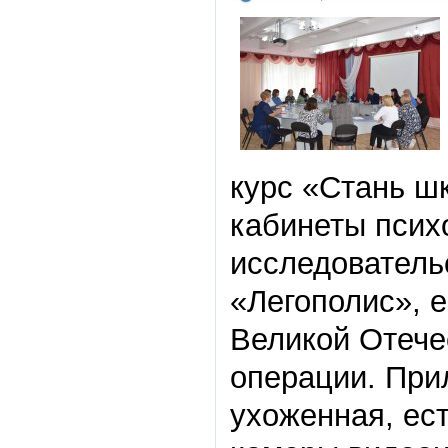
курс «Стань ш
кабинеты псих
исследователь
«Легополис», 
Великой Отече
операции. При
ухоженная, ес