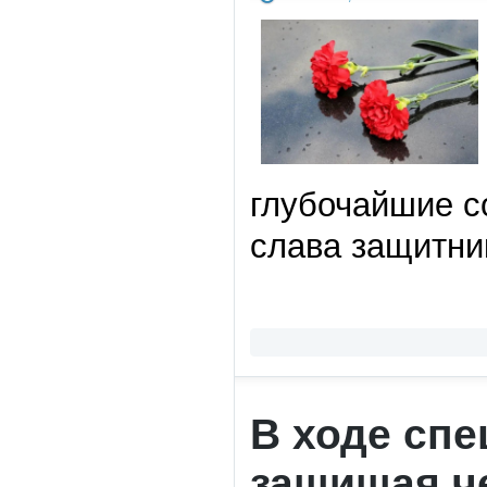
глубочайшие с
слава защитни
В ходе сп
защищая че