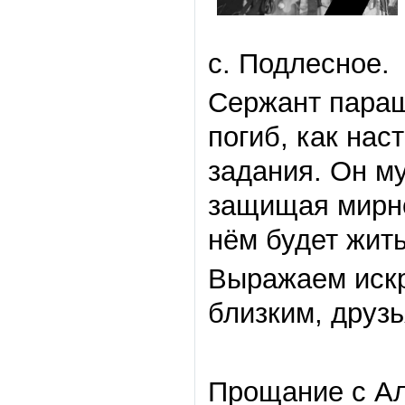
с. Подлесное.
Сержант параш
погиб, как нас
задания. Он м
защищая мирно
нём будет жить
Выражаем искр
близким, друз
Прощание с А