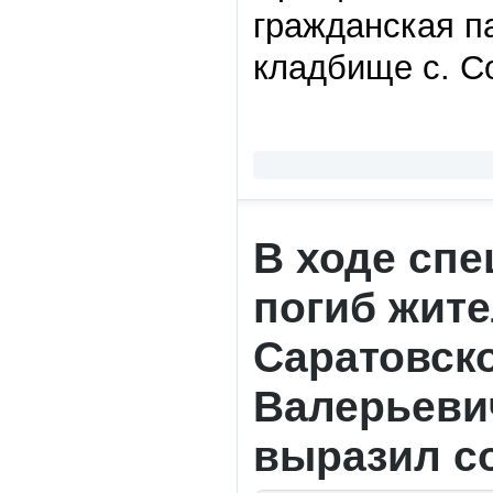
гражданская па
кладбище с. С
В ходе сп
погиб жите
Саратовск
Валерьеви
выразил с