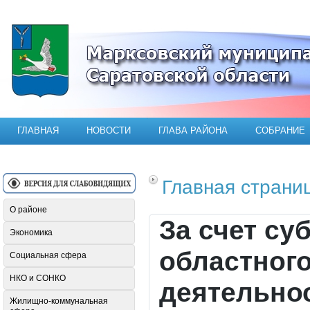
Официальный сайт Марксовского мун
ГЛАВНАЯ
НОВОСТИ
ГЛАВА РАЙОНА
СОБРАНИЕ
Главная страни
О районе
За счет су
Экономика
областног
Социальная сфера
НКО и СОНКО
деятельнос
Жилищно-коммунальная