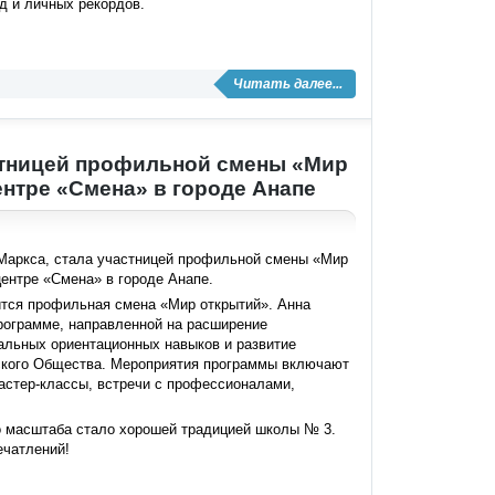
д и личных рекордов.
Читать далее...
астницей профильной смены «Мир
ентре «Смена» в городе Анапе
Маркса, стала участницей профильной смены «Мир
центре «Смена» в городе Анапе.
ится профильная смена «Мир открытий». Анна
рограмме, направленной на расширение
альных ориентационных навыков и развитие
еского Общества. Мероприятия программы включают
астер-классы, встречи с профессионалами,
.
о масштаба стало хорошей традицией школы № 3.
ечатлений!