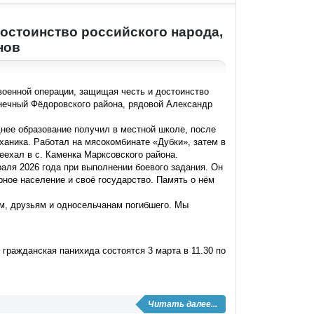
достоинство российского народа,
нов
военной операции, защищая честь и достоинство
лнечный Фёдоровского района, рядовой Александр
еднее образование получил в местной школе, после
еханика. Работал на мясокомбинате «Дубки», затем в
еехал в с. Каменка Марксовского района.
аля 2026 года при выполнении боевого задания. Он
ное население и своё государство. Память о нём
м, друзьям и односельчанам погибшего. Мы
ражданская панихида состоятся 3 марта в 11.30 по
Читать далее...