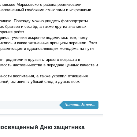
рловское Марксовского района реализовали
 наполненный глубокими смыслами и искренними
зицию. Повсюду можно увидеть фотопортреты
х братьев и сестёр, а также других значимых
зрения ребят.
пись: ученики искренне поделились тем, чему
никлись и какие жизненные принципы переняли. Этот
направляющим и вдохновляющим молодёжь на пути
я, родители и друзья старшего возраста в
мость наставничества в передаче ценных качеств и
нности воспитания, а также укрепил отношения
лей, оставив глубокий след в душах всех
Читать далее...
 посвященный Дню защитника