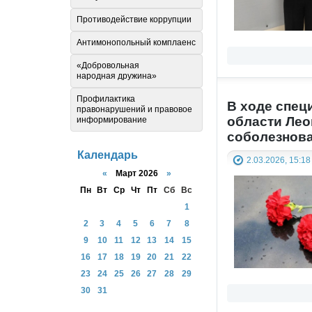
Противодействие коррупции
Антимонопольный комплаенс
«Добровольная
народная дружина»
Профилактика
В ходе спец
правонарушений и правовое
области Лео
информирование
соболезнов
Календарь
2.03.2026, 15:18
«
Март 2026
»
Пн
Вт
Ср
Чт
Пт
Сб
Вс
1
2
3
4
5
6
7
8
9
10
11
12
13
14
15
16
17
18
19
20
21
22
23
24
25
26
27
28
29
30
31