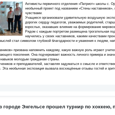
Активисты первичного отделения «Патриот» школы с. О
необычный проект под названием «Стены наставников»,
чувствами.
Учащиеся организовали удивительную воздушную экспо
дорогих сердцу педагогов, уважаемых родителей, старши
взрослых, оказавших влияние на формирование мировоз
Рядом с каждым портретом размещена трогательная под
научились у своих наставников, какими качествами про
 мыслей стал символом глубокой благодарности и уважения к людям, 
вников» призвана напомнить каждому, какую важную роль играют учител
ающего поколения. Она подчеркивает важность личного примера и значи
навыков молодым гражданам страны.
чеников и преподавателей, заставляя задуматься о смысле и ответстве
 Эта необычная экспозиция вызвала восхищённые отзывы гостей и зрите
в городе Энгельсе прошел турнир по хоккею,