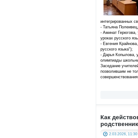
интегрированных св
- Татьяна Полеивец
- Аминат Герюгова
уроках русского яз
- Евгения Крайнова
русского языка");
- Дарья Копылова, 
олимпиады школьнико
Заседание учителей
позволившим не тол
совершенствования 
Как действо
родственни
2.03.2026, 11:30