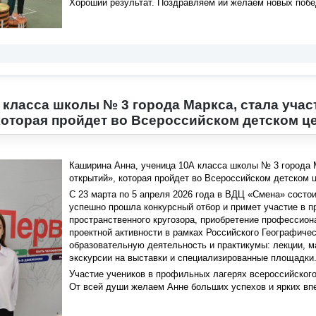
Хороший результат. Поздравляем ии желаем новых побе
 класса школы № 3 города Маркса, стала уч
которая пройдет во Всероссийском детском ц
Каширина Анна, ученица 10А класса школы № 3 города 
открытий», которая пройдет во Всероссийском детском 
С 23 марта по 5 апреля 2026 года в ВДЦ «Смена» состо
успешно прошла конкурсный отбор и примет участие в п
пространственного кругозора, приобретение профессион
проектной активности в рамках Российского Географич
образовательную деятельность и практикумы: лекции, м
экскурсии на выставки и специализированные площадки
Участие учеников в профильных лагерях всероссийског
От всей души желаем Анне больших успехов и ярких вп