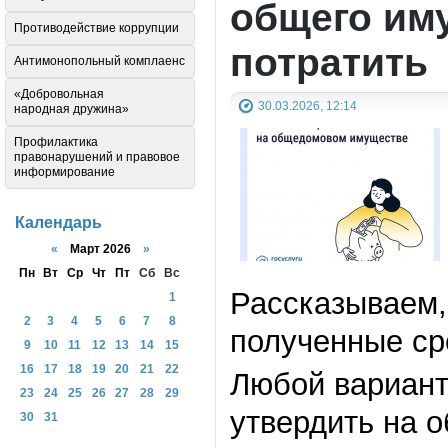
общего иму
Противодействие коррупции
потратить
Антимонопольный комплаенс
«Добровольная
30.03.2026, 12:14
народная дружина»
Профилактика
правонарушений и правовое
информирование
Календарь
«
Март 2026
»
Пн
Вт
Ср
Чт
Пт
Сб
Вс
Рассказываем,
1
2
3
4
5
6
7
8
полученные ср
9
10
11
12
13
14
15
16
17
18
19
20
21
22
Любой вариант
23
24
25
26
27
28
29
утвердить на 
30
31