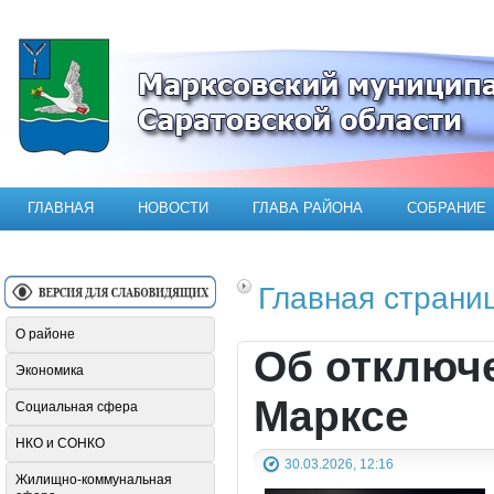
Официальный сайт Марксовского мун
ГЛАВНАЯ
НОВОСТИ
ГЛАВА РАЙОНА
СОБРАНИЕ
Главная страни
О районе
Об отключе
Экономика
Марксе
Социальная сфера
НКО и СОНКО
30.03.2026, 12:16
Жилищно-коммунальная