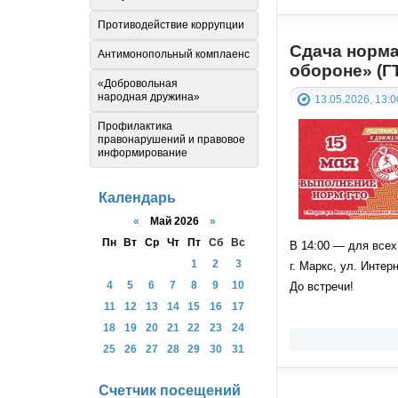
Противодействие коррупции
Сдача норма
Антимонопольный комплаенс
обороне» (Г
«Добровольная
народная дружина»
13.05.2026, 13:0
Профилактика
правонарушений и правовое
информирование
Календарь
«
Май 2026
»
Пн
Вт
Ср
Чт
Пт
Сб
Вс
В 14:00 — для все
1
2
3
г. Маркс, ул. Инте
4
5
6
7
8
9
10
До встречи!
11
12
13
14
15
16
17
18
19
20
21
22
23
24
25
26
27
28
29
30
31
Счетчик посещений