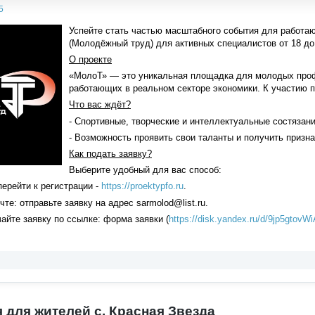
5
Успейте стать частью масштабного события для работа
(Молодёжный труд) для активных специалистов от 18 до 
О проекте
«МолоТ» — это уникальная площадка для молодых проф
работающих в реальном секторе экономики. К участию 
Что вас ждёт?
- Спортивные, творческие и интеллектуальные состязани
- Возможность проявить свои таланты и получить призн
Как подать заявку?
Выберите удобный для вас способ:
перейти к регистрации -
https://proektypfo.ru
.
чте: отправьте заявку на адрес sarmolod@list.ru.
чайте заявку по ссылке: форма заявки (
https://disk.yandex.ru/d/9jp5gtovW
для жителей с. Красная Звезда